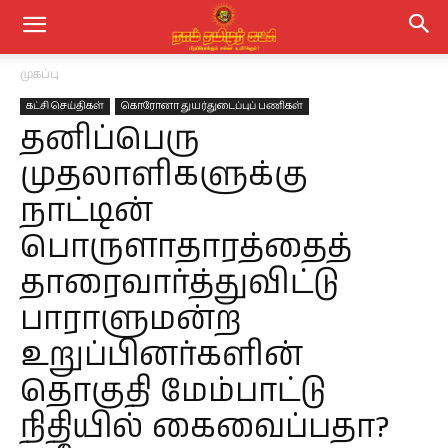
முகப்பு
கட்சி செய்திகள்
கொரோனா துயர்துடைப்புப் பணிகள்
தனிப்பெரு
முதலாளிகளுக்கு
நாட்டின்
பொருளாதாரத்தைத்
தாரைவார்த்துவிட்டு
பாராளுமன்ற
உறுப்பினர்களின்
தொகுதி மேம்பாட்டு
நிதியில் கைவைப்பதா?