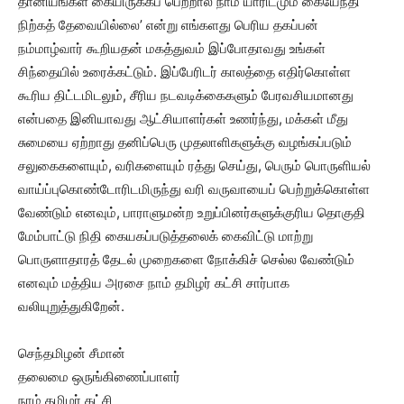
தானியங்கள் கையிருக்கப் பெற்றால் நாம் யாரிடமும் கையேந்தி
நிற்கத் தேவையில்லை’ என்று எங்களது பெரிய தகப்பன்
நம்மாழ்வார் கூறியதன் மகத்துவம் இப்போதாவது உங்கள்
சிந்தையில் உரைக்கட்டும். இப்பேரிடர் காலத்தை எதிர்கொள்ள
கூரிய திட்டமிடலும், சீரிய நடவடிக்கைகளும் பேரவசியமானது
என்பதை இனியாவது ஆட்சியாளர்கள் உணர்ந்து, மக்கள் மீது
சுமையை ஏற்றாது தனிப்பெரு முதலாளிகளுக்கு வழங்கப்படும்
சலுகைகளையும், வரிகளையும் ரத்து செய்து, பெரும் பொருளியல்
வாய்ப்புகொண்டோரிடமிருந்து வரி வருவாயைப் பெற்றுக்கொள்ள
வேண்டும் எனவும், பாராளுமன்ற உறுப்பினர்களுக்குரிய தொகுதி
மேம்பாட்டு நிதி கையகப்படுத்தலைக் கைவிட்டு மாற்று
பொருளாதாரத் தேடல் முறைகளை நோக்கிச் செல்ல வேண்டும்
எனவும் மத்திய அரசை நாம் தமிழர் கட்சி சார்பாக
வலியுறுத்துகிறேன்.
செந்தமிழன் சீமான்
தலைமை ஒருங்கிணைப்பாளர்
நாம் தமிழர் கட்சி