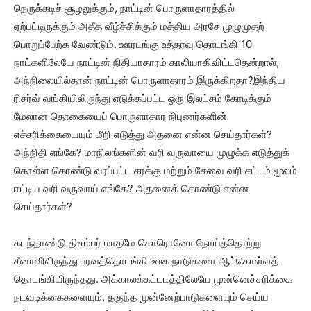
நெருக்கடிச் சூழலுக்கும், நாட்டின் பொருளாதாரத்தில்
ஏற்பட்டிருக்கும் அதீத வீழ்ச்சிக்கும் மத்திய அரசே முழுமுதற்
பொறுப்பேற்க வேண்டும். ஊரடங்கு உத்தரவு தொடங்கி 10
நாட்களிலேயே நாட்டின் நிதியாதாரம் காலியாகிவிட்டதென்றால்,
அந்நிலையில்தான் நாட்டின் பொருளாதாரம் இருக்கிறதா?இந்திய
ரிசர்வ் வங்கியிலிருந்து எடுக்கப்பட்ட ஒரு இலட்சம் கோடிக்கும்
மேலான தொகையைப் பொருளாதார நிபுணர்களின்
எச்சரிக்கையையும் மீறி எடுத்து அதனை என்ன செய்தார்கள்?
அந்நிதி எங்கே? மாநிலங்களின் வரி வருவாயை முழுக்க எடுத்துக்
கொள்ள கொண்டு வரப்பட்ட சரக்கு மற்றும் சேவை வரி சட்டம் மூலம்
ஈட்டிய வரி வருவாய் எங்கே? அதனைக் கொண்டு என்ன
செய்தார்கள்?
கடந்தாண்டு திசம்பர் மாதமே கொரொனோ நோய்த்தொற்று
சீனாவிலிருந்து பரவத்தொடங்கி உலக நாடுகளை ஆட்கொள்ளத்
தொடங்கியிருந்தது. அக்காலக்கட்டடத்திலேயே முன்னெச்சரிக்கை
நடவடிக்கைகளையும், தகுந்த முன்னேற்பாடுகளையும் செய்ய