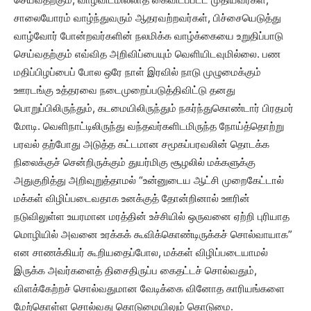
சாலையோரம் வாழ்ந்துவரும் ஆதரவற்றவர்கள், பிச்சையெடுத்து
வாழ்வோர் போன்றவர்களின் நலமிக்க வாழ்க்கையை உறுதிப்பாடு
செய்வதற்கும் எவ்வித அறிவிப்பையும் வெளியிடவுமில்லை. பண
மதிப்பிழப்பைப் போல ஒரே நாள் இரவில் நாடு முழுமைக்கும்
ஊரடங்கு உத்தரவை நடைமுறைப்படுத்திவிட்டு தனது
பொறுப்பிலிருந்தும், கடமையிலிருந்தும் நகர்ந்துகொண்டார் பிரதமர்
மோடி. வெளிநாட்டிலிருந்து வந்தவர்களிடமிருந்த நோய்த்தொற்று
பரவல் தற்போது அடுத்த கட்டமான சமூகப்பரவலின் தொடக்க
நிலைக்குச் சென்றிருக்கும் துயர்மிகு சூழலில் மக்களுக்கு
அதுகுறித்து அறிவுறுத்தாமல் “உன்னுடைய ஆட்சி முறைகேட்டால்
மக்கள் விழிப்படைவதாக உனக்குத் தோன்றினால் ஊரின்
நடுவிலுள்ள உயரமான மரத்தின் உச்சியில் ஒருவனை ஏற்றி புரியாத
மொழியில் அவனை உரக்கக் கூவிக்கொண்டிருக்கச் சொல்வாயாக”
என சாணக்கியர் கூறியதைப்போல, மக்கள் விழிப்படையாமல்
இருக்க அவர்களைத் திசைதிருப்ப கைதட்டச் சொல்வதும்,
விளக்கேற்றச் சொல்வதுமான வேடிக்கை வினோத காரியங்களை
மேற்கொள்ள சொல்வது கொடுமையிலும் கொடுமை.