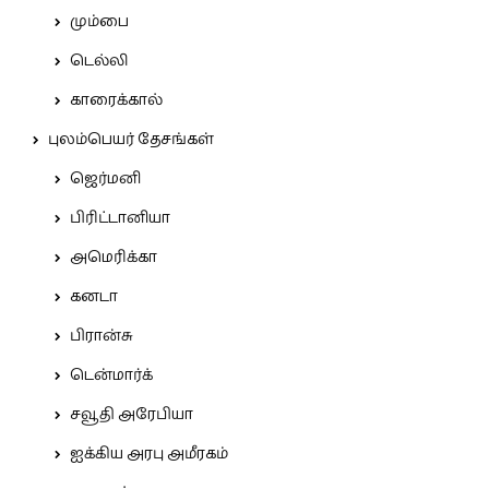
மும்பை
டெல்லி
காரைக்கால்
புலம்பெயர் தேசங்கள்
ஜெர்மனி
பிரிட்டானியா
அமெரிக்கா
கனடா
பிரான்சு
டென்மார்க்
சவூதி அரேபியா
ஐக்கிய அரபு அமீரகம்