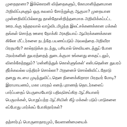
முறைதானா? இக்கொரளி வித்தைகளும், கோமாளித்தனமான
அறிவிப்புகளும் ஒரு கவளம் சோற்றுக்கு ஆகுமா? முறையான
முன்னறிவிப்பில்லாது தான்தோன்றித்தனமாக அறிவிக்கப்பட்ட
ஊரடங்கு உத்தரவால் வாழ்விடமிழந்த இலட்சக்கணக்கான மக்கள்
தங்கள் சொந்த ஊரை நோக்கி அகதியாய் ஆயிரக்கணக்கான
கிலோ மீட்டர்களை நடந்தே பயணப்படும் அவலத்தை அறிவீரா
பிரதமரே? கால்நடுக்க நடந்து, பசியால் செவியடைத்துப் போன
அவர்களின் துயரத்தைத் துடைக்குமா உங்களது கைதட்டலும்,
விளக்கேற்றலும்? ‘மன்னித்துக் கொள்ளுங்கள்’ என்பதென்ன துயரம்
தீர்க்கவல்ல மந்திரச் சொல்லா? அதனைச் சொல்லிவிட்டதோடு
தனது கடமை முடிந்துவிட்டதென நினைக்கிறாரா பிரதமர் மோடி?
இராமாயணம், மகா பாரதம் எனத் புராணத் தொடர்களைப்
பார்ப்பதைப் பெருமையோடு பதிவுசெய்கிற ஆட்சியாளர்
பெருமக்கள், பொறுப்பற்ற ஆட்சியின் கீழ் மக்கள் படும் பாடுகளை
எப்போது பார்க்கப் போகிறார்கள்?
தற்சார்புப் பொருளாதாரமும், வேளாண்மையைக்