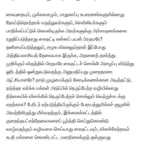
கையுறையும், முக்கவசமும், பாதுகாப்பு உபகரணங்களுமில்லாது
நோய்த்தொற்றால் மருத்துவர்களும், செவிலியர்களும்
பாதிக்கப்பட்டுக் கொண்டிருக்க அவர்களுக்கு அச்சாதனங்களை
உறுதிப்படுத்தாது கைதட்டி என்னப் பயன் பிரதமரே?
தனிமைப்படுத்தலும், சமூக விலகலும்தான் இப்போது
அத்தியவாசியத் தேவையாக இருக்க, அதனைத் தகர்த்து
முறிக்கும் விதத்தில் பிரதமரே கைதட்டச் சொல்லி அழைப்பு விடுத்து
ஓரிடத்தில் ஒன்றுகூடுவதற்கு அனுமதிப்பது முறைதானா
ஆட்சியாளரே? நாடு முழுமைக்கும் கோடிக்கணக்கான அடித்தட்டு,
நடுத்தர வர்க்க மக்கள் அடுப்பில் நெருப்பேற்ற வழியில்லாது
நிற்கையில் விளக்கில் நெருப்பேற்றச் சொல்லும் வெற்றுச்சடங்கு
எதற்காக? பேரிடர் ஏற்படுத்தியிருக்கும் பேராபத்துமிக்கச் சூழலில்
அவற்றிலிருந்து மீள்வதற்கும், இக்காலக்கட்டத்தில்
குறைந்தபட்சத்தேவைகளைப் பூர்த்தி செய்துகொண்டு
வாழ்வதற்கும் வழிவகை செய்யாது கைதட்டவும், விளக்கேற்றவும்
கூறி மக்களை கொண்டாட்ட மனநிலைக்குத் தள்ளுவது