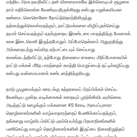
மத்திய அரசு தவறிவிட்டதன் விளைவாகவே இக்கொடியச் சூழலை
நாம் எதிர்கொள்ள வேண்டியதிருக்கிறது என்பது மறுக்கவியலா
உண்மை. கொரொனோ நோய்த்தொற்றிலிருந்து
தற்காத்துக்கொள்வதற்கும், நாட்டுமக்களை விழிப்புறச்செய்து
தயார் செய்வதற்கும் ஏறக்குறைய இரண்டரை மாதத்திற்கு மேலாகக்
கால இடைவெளி இருந்தபோதும் அப்போதெல்லாம் அதுகுறித்து
அக்கறையற்று எவ்வித ஏற்பாட்டையும் செய்யாது
காலங்கடத்திவிட்டு, தற்போது நிலைமை கையை மீறிப்போகையில்
நாட்டு மக்கள் மீதே பாரத்தைச் சுமத்தி பொறுப்பைத் தட்டிக்கழிப்பது
என்பது வன்மையானக் கண்டனத்திற்குரியது.
நாடு முழுமைக்கும் ஊரடங்கு உத்தரவைப் பிறப்பிக்கச் செய்ய
வேண்டிய முன்நடவடிக்கைகள் எதையும் முடுக்கிவிடவுமில்லை.
அடித்தட்டு உழைக்கும் மக்களான 45 கோடி அமைப்புசாரா
தொழிலாளர்களின் வாழ்வாதாரத்தைப் பேணிக்காப்பதற்கும்,
தங்களது வாழ்விடம்விட்டு புலம்பெயர்ந்து பிறமாநிலங்களில்
பணிசெய்து வாழும் தொழிலாளர்களின் இருப்பை நிலைநிறுத்தம்
செய்வதற்கும், வாழ்விடமில்லாத கைவிடப்பட்ட முதியவர்கள்,