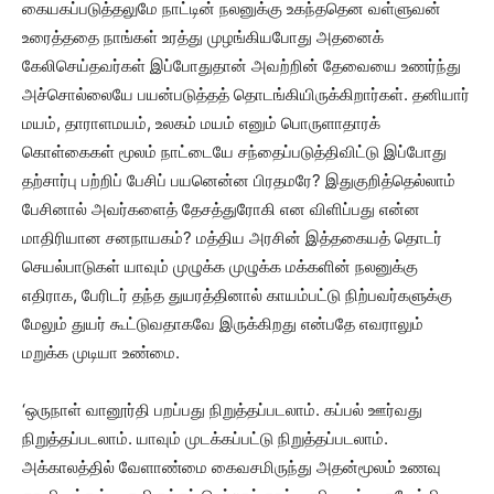
கையகப்படுத்தலுமே நாட்டின் நலனுக்கு உகந்ததென வள்ளுவன்
உரைத்ததை நாங்கள் உரத்து முழங்கியபோது அதனைக்
கேலிசெய்தவர்கள் இப்போதுதான் அவற்றின் தேவையை உணர்ந்து
அச்சொல்லையே பயன்படுத்தத் தொடங்கியிருக்கிறார்கள். தனியார்
மயம், தாராளமயம், உலகம் மயம் எனும் பொருளாதாரக்
கொள்கைகள் மூலம் நாட்டையே சந்தைப்படுத்திவிட்டு இப்போது
தற்சார்பு பற்றிப் பேசிப் பயனென்ன பிரதமரே? இதுகுறித்தெல்லாம்
பேசினால் அவர்களைத் தேசத்துரோகி என விளிப்பது என்ன
மாதிரியான சனநாயகம்? மத்திய அரசின் இத்தகையத் தொடர்
செயல்பாடுகள் யாவும் முழுக்க முழுக்க மக்களின் நலனுக்கு
எதிராக, பேரிடர் தந்த துயரத்தினால் காயம்பட்டு நிற்பவர்களுக்கு
மேலும் துயர் கூட்டுவதாகவே இருக்கிறது என்பதே எவராலும்
மறுக்க முடியா உண்மை.
‘ஒருநாள் வானூர்தி பறப்பது நிறுத்தப்படலாம். கப்பல் ஊர்வது
நிறுத்தப்படலாம். யாவும் முடக்கப்பட்டு நிறுத்தப்படலாம்.
அக்காலத்தில் வேளாண்மை கைவசமிருந்து அதன்மூலம் உணவு