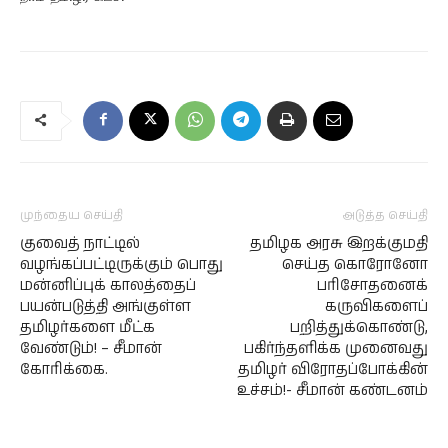
முந்தைய செய்தி
அடுத்த செய்தி
குவைத் நாட்டில்
தமிழக அரசு இறக்குமதி
வழங்கப்பட்டிருக்கும் பொது
செய்த கொரோனோ
மன்னிப்புக் காலத்தைப்
பரிசோதனைக்
பயன்படுத்தி அங்குள்ள
கருவிகளைப்
தமிழர்களை மீட்க
பறித்துக்கொண்டு,
வேண்டும்! – சீமான்
பகிர்ந்தளிக்க முனைவது
கோரிக்கை.
தமிழர் விரோதப்போக்கின்
உச்சம்!- சீமான் கண்டனம்