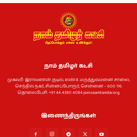
நாம் தமிழர் கட்சி
முகவரி: இராவணன் குடில், எண்.8. மருத்துவமனை சாலை,
செந்தில் நகர், சின்னப்போரூர், சென்னை – 600 116.
தொலைபேசி: +91 44 4380 4084
join.naamtamilar.org
இணைந்திருங்கள்