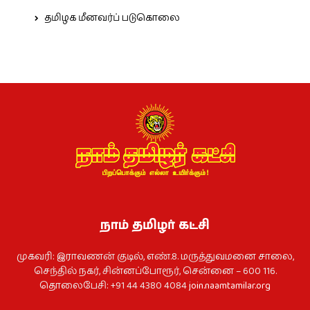
தமிழக மீனவர்ப் படுகொலை
நாம் தமிழர் கட்சி
முகவரி: இராவணன் குடில், எண்.8. மருத்துவமனை சாலை,
செந்தில் நகர், சின்னப்போரூர், சென்னை – 600 116.
தொலைபேசி: +91 44 4380 4084
join.naamtamilar.org