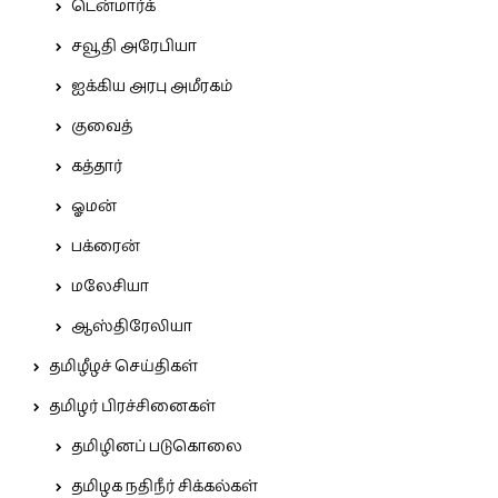
டென்மார்க்
சவூதி அரேபியா
ஐக்கிய அரபு அமீரகம்
குவைத்
கத்தார்
ஓமன்
பக்ரைன்
மலேசியா
ஆஸ்திரேலியா
தமிழீழச் செய்திகள்
தமிழர் பிரச்சினைகள்
தமிழினப் படுகொலை
தமிழக நதிநீர் சிக்கல்கள்