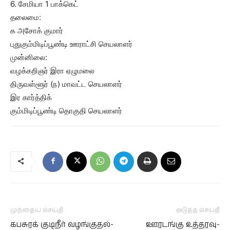
6. சேமியா 1 பாக்கெட்
தலைமை:
க அசோக் குமார்
புதுகும்மிடிப்பூண்டி ஊராட்சி செயலாளர்
முன்னிலை:
வழக்கறிஞர் இரா ஏழுமலை
திருவள்ளூர் (ந) மாவட்ட செயலாளர்
இர கார்த்திக்
கும்மிடிப்பூண்டி தொகுதி செயலாளர்
முந்தைய செய்தி
அடுத்த செய்தி
கபசுரக் குடிநீர் வழங்குதல்-
ஊரடங்கு உத்தரவு-