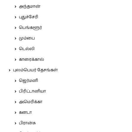
அந்தமான்
புதுச்சேரி
பெங்களூர்
மும்பை
டெல்லி
காரைக்கால்
புலம்பெயர் தேசங்கள்
ஜெர்மனி
பிரிட்டானியா
அமெரிக்கா
கனடா
பிரான்சு