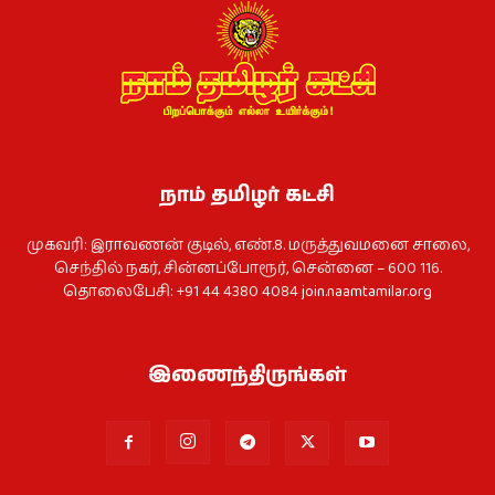
நாம் தமிழர் கட்சி
முகவரி: இராவணன் குடில், எண்.8. மருத்துவமனை சாலை,
செந்தில் நகர், சின்னப்போரூர், சென்னை – 600 116.
தொலைபேசி: +91 44 4380 4084
join.naamtamilar.org
இணைந்திருங்கள்