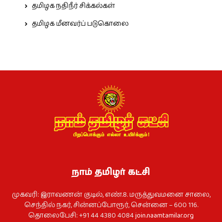
தமிழக நதிநீர் சிக்கல்கள்
தமிழக மீனவர்ப் படுகொலை
நாம் தமிழர் கட்சி
முகவரி: இராவணன் குடில், எண்.8. மருத்துவமனை சாலை,
செந்தில் நகர், சின்னப்போரூர், சென்னை – 600 116.
தொலைபேசி: +91 44 4380 4084
join.naamtamilar.org