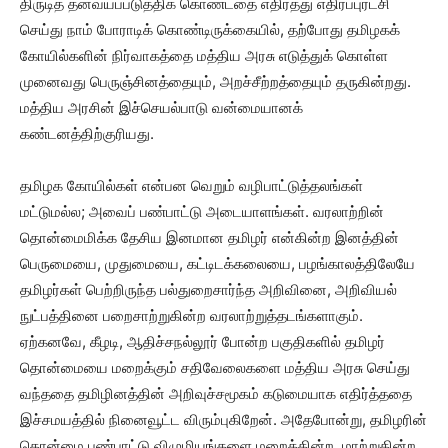
திருடித் தன்வயப்படுத்திக் கொண்டதை எதிர்த்து எதிர்ப்புரட்சி
செய்து நாம் போராடிக் கொண்டிருக்கையில், தற்போது தமிழகக்
கோயில்களின் நிர்வாகத்தை மத்திய அரசு எடுத்துக் கொள்ள
முனைவது பெருஞ்சினத்தையும், அறச்சீற்றத்தையும் தருகின்றது.
மத்திய அரசின் இச்செயல்பாடு வன்மையானக்
கண்டனத்திற்குரியது.
தமிழக கோயில்கள் என்பன வெறும் வழிபாட்டுத்தலங்கள்
மட்டுமல்ல; அவைப் பண்பாட்டு அடையாளங்கள். வரலாற்றின்
தொன்மைமிக்க தேசிய இனமான தமிழர் என்கின்ற இனத்தின்
பெருமையை, முதுமையை, கட்டிடக்கலையை, பழங்காலத்திலேயே
தமிழர்கள் பெற்றிருந்த பல்துறைசார்ந்த அறிவினை, அறிவியல்
நுட்பத்தினை பறைசாற்றுகின்ற வரலாற்றுத்தடங்களாகும்.
ஏற்கனவே, கீழடி, ஆதிச்சநல்லூர் போன்ற பகுதிகளில் தமிழர்
தொன்மையை மறைக்கும் சதிவேலைகளை மத்திய அரசு செய்து
வந்ததை தமிழினத்தின் அறிவுச்சமூகம் கடுமையாக எதிர்த்ததை
இச்சமயத்தில் நினைவூட்ட விரும்புகிறேன். அதேபோன்று, தமிழரின்
தொன்மை பண்பாட்டு விழுமியங்களை மறைக்கின்ற, மாற்றுகின்ற,