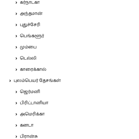
கர்நாடகா
அந்தமான்
புதுச்சேரி
பெங்களூர்
மும்பை
டெல்லி
காரைக்கால்
புலம்பெயர் தேசங்கள்
ஜெர்மனி
பிரிட்டானியா
அமெரிக்கா
கனடா
பிரான்சு