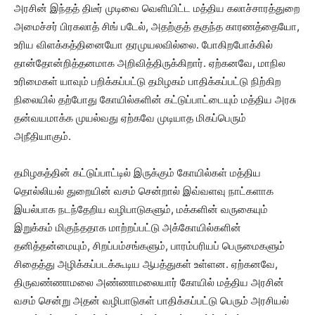
அரசின் இந்தத் திடீர் முடிவை வெளியிட்ட மத்திய கலாச்சாரத்துறை
அமைச்சர் பிரகலாத் சிங் படேல், அதற்குத் தகுந்த காரணத்தையோ,
உரிய விளக்கத்தினையோ தரமுயலவில்லை. போகிறபோக்கில்
தான்தோன்றித்தனமாக அறிவித்திருக்கிறார். ஏற்கனவே, மாநில
உரிமைகள் யாவும் பறிக்கப்பட்டு தமிழகம் பாதிக்கப்பட்டு நிற்கிற
நிலையில் தற்போது கோயில்களின் கட்டுப்பாட்டையும் மத்திய அரசு
தன்வயமாக்க முயல்வது ஏற்கவே முடியாத மிகப்பெரும்
அநீதியாகும்.
தமிழகத்தின் கட்டுப்பாட்டில் இருக்கும் கோயில்கள் மத்திய
தொல்லியல் துறையின் வசம் சென்றால் இவ்வளவு நாட்களாக
இயல்பாக நடந்தேறிய வழிபாடுகளும், மக்களின் வருகையும்
இறுக்கம் மிகுந்ததாக மாற்றப்பட்டு அக்கோயில்களின்
தனித்தன்மையும், சிறப்பம்சங்களும், பாரம்பரியப் பெருமைகளும்
சிதைத்து அழிக்கப்படக்கூடிய ஆபத்துகள் உள்ளன. ஏற்கனவே,
திருவண்ணாமலை அண்ணாமலையார் கோயில் மத்திய அரசின்
வசம் சென்று அதன் வழிபாடுகள் பாதிக்கப்பட்டு பெரும் அரசியல்