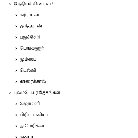
இந்தியக் கிளைகள்
கர்நாடகா
அந்தமான்
புதுச்சேரி
பெங்களூர்
மும்பை
டெல்லி
காரைக்கால்
புலம்பெயர் தேசங்கள்
ஜெர்மனி
பிரிட்டானியா
அமெரிக்கா
கனடா