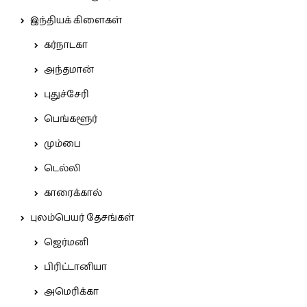
இந்தியக் கிளைகள்
கர்நாடகா
அந்தமான்
புதுச்சேரி
பெங்களூர்
மும்பை
டெல்லி
காரைக்கால்
புலம்பெயர் தேசங்கள்
ஜெர்மனி
பிரிட்டானியா
அமெரிக்கா