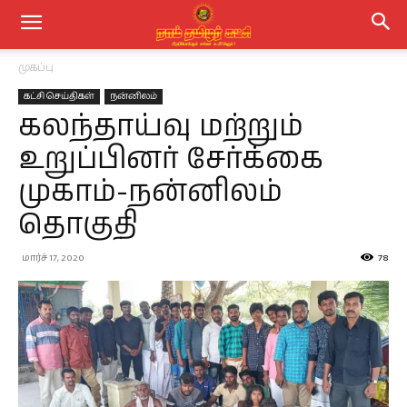
முகப்பு
கட்சி செய்திகள்
நன்னிலம்
கலந்தாய்வு மற்றும்
உறுப்பினர் சேர்க்கை
முகாம்-நன்னிலம்
தொகுதி
மார்ச் 17, 2020
78