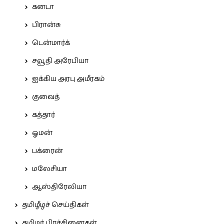
கனடா
பிரான்சு
டென்மார்க்
சவூதி அரேபியா
ஐக்கிய அரபு அமீரகம்
குவைத்
கத்தார்
ஓமன்
பக்ரைன்
மலேசியா
ஆஸ்திரேலியா
தமிழீழச் செய்திகள்
தமிழர் பிரச்சினைகள்