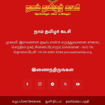
நாம் தமிழர் கட்சி
முகவரி: இராவணன் குடில், எண்.8. மருத்துவமனை சாலை,
செந்தில் நகர், சின்னப்போரூர், சென்னை – 600 116.
தொலைபேசி: +91 44 4380 4084
join.naamtamilar.org
இணைந்திருங்கள்
உறுப்பினர் சேர்க்கை
‘துளி’ திட்டம்
தரவிறக்கப் பகுதி