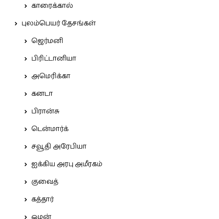
காரைக்கால்
புலம்பெயர் தேசங்கள்
ஜெர்மனி
பிரிட்டானியா
அமெரிக்கா
கனடா
பிரான்சு
டென்மார்க்
சவூதி அரேபியா
ஐக்கிய அரபு அமீரகம்
குவைத்
கத்தார்
ஓமன்