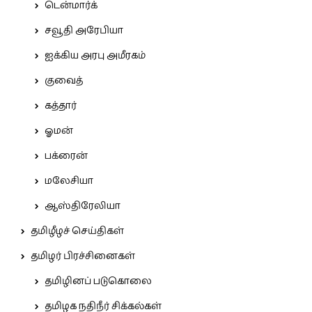
டென்மார்க்
சவூதி அரேபியா
ஐக்கிய அரபு அமீரகம்
குவைத்
கத்தார்
ஓமன்
பக்ரைன்
மலேசியா
ஆஸ்திரேலியா
தமிழீழச் செய்திகள்
தமிழர் பிரச்சினைகள்
தமிழினப் படுகொலை
தமிழக நதிநீர் சிக்கல்கள்