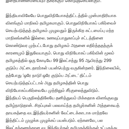
இறையாண்மையையும் தகர்க்கும் கொடுஞ்செயலாகும்.
இந்தியாவிலேயே பொதுவிநியோகத்திட்டத்தில் முன்மாதிரியாக
விளங்கும் மாநிலம் தமிழகமாகும். பொதுவிநியோகப் பகிர்வைச்
செயற்படுத்தத் தமிழகம் முழுவதும் இருக்கிற கட்டமைப்பு மற்ற
மாநிலங்களில் இல்லை. உணவுப்பாதுகாப்புச் சட்டத்தினை
கொண்டுவர முற்பட்டபோது தமிழகம் அதனை எதிர்த்ததற்குக்
காரணமும் இதுவேயாகும். பொது விநியோகப் பகிர்வின் மூலம்
தமிழகத்தில் ஒரு கோடியே 99 இலட்சத்து 95 ஆயிரத்து 299
குடும்ப அட்டைதாரர்கள் பயன்பெற்று வருகின்றனர். இந்நிலையில்,
தற்போது ‘ஒரே நாடு! ஒரே குடும்ப அட்டை’ திட்டம்
செயற்படுத்தப்பட்டால் அது தமிழகத்தின் பொது
விநியோகப்பகிர்வையே முற்றிலும் சீர்குலைத்துவிடும்.
இந்தியப் பெருநிலத்திலேயே தனித்துவம் மிக்கதாக விளங்குவது
தமிழ்நாடுதான். சிறப்புகள் பலவாய்ந்த தமிழர்களின் அத்தகையத்
தாயகத்தை வடஇந்தியர்களின் வேட்டைக்காடாக மாற்றவே
இத்திட்டம் முழுக்க முழுக்கப் பயன்படும். ஏற்கனவே, பல
இலட்சக்கணக்கான வடஇந்தியர்கள் தமிழகத்திற்குள் உட்புகுந்து