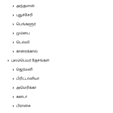
அந்தமான்
புதுச்சேரி
பெங்களூர்
மும்பை
டெல்லி
காரைக்கால்
புலம்பெயர் தேசங்கள்
ஜெர்மனி
பிரிட்டானியா
அமெரிக்கா
கனடா
பிரான்சு