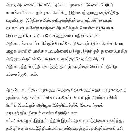
அரசு, அதனைக் கிள்ளித் தரக்கூட முனைவதில்லை. பேரிடர்
காலங்களில்கூட தமிழகம் கேட்கிற நிதியைத் தராது வஞ்சித்தே
வருகிறது. இந்நிலையில், தமிழகத்தின் உணவுப்பகிர்வையும்
வடநாட்டைச் சேர்ந்தவர்கள் அபகரித்துக் கொள்ள வழிவகை
செய்வது மிகப்பெரிய மோசடித்தனம்.மாநிலங்களின்
அதிகாரங்களைப் பறிக்கும் நோக்கோடு செயற்படும் எதேச்சதிகார
பாஜக அரசின் பாசிச நடவடிக்கையே இது. இதற்குத் துணைபோகிற
அதிமுக அரசின் செயலானது வாக்குச்செலுத்தி ஆட்சி
அதிகாரத்தில் ஏற்றி வைத்தத் தமிழர்களுக்குச் செய்யப்படுகிற
பச்சைத்துரோகம்.
ஆகவே, வடக்கு வாழ்கிறது! தெற்கு தேய்கிறது’ எனும் முழக்கத்தை
முன்வைத்து தன்னாட்சி உரிமைகேட்ட பேரறிஞர் அண்ணாவின்
பேரில் இயங்கும் அதிமுக இத்திட்டத்தில் இணைந்தால்
வரலாற்றுப்பழியைச் சுமக்க நேரிடும் என
எச்சரிக்கிறேன்.இத்திட்டத்தில் இருக்கிற பேராபத்தினை உணர்ந்து,
தமிழர்களை வடஇந்தியர்கள் சுரண்டுவதற்கும், தமிழர்களைப் பசி