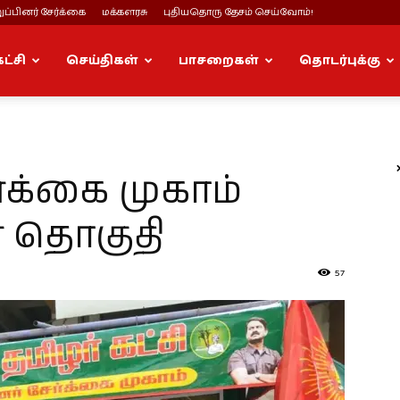
ப்பினர் சேர்க்கை
மக்களரசு
புதியதொரு தேசம் செய்வோம்!
கட்சி
செய்திகள்
பாசறைகள்
தொடர்புக்கு
ர்க்கை முகாம்
 தொகுதி
57