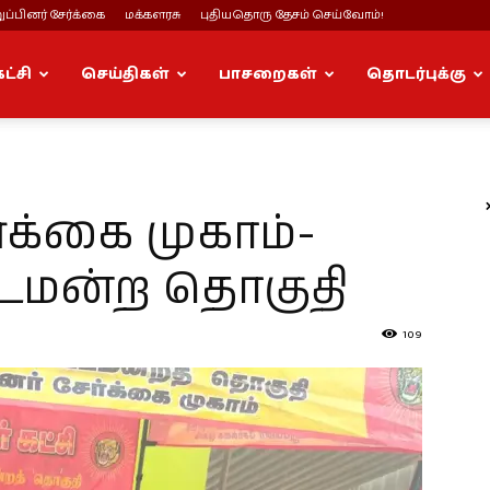
ப்பினர் சேர்க்கை
மக்களரசு
புதியதொரு தேசம் செய்வோம்!
கட்சி
செய்திகள்
பாசறைகள்
தொடர்புக்கு
ர்க்கை முகாம்-
்டமன்ற தொகுதி
109