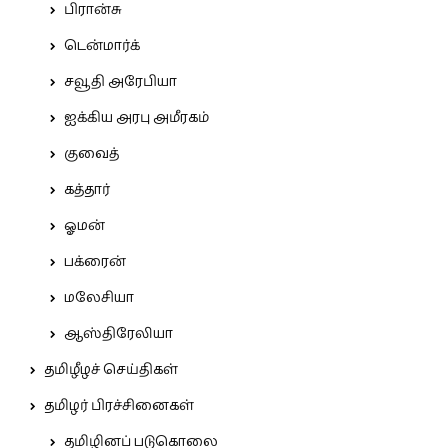
பிரான்சு
டென்மார்க்
சவூதி அரேபியா
ஐக்கிய அரபு அமீரகம்
குவைத்
கத்தார்
ஓமன்
பக்ரைன்
மலேசியா
ஆஸ்திரேலியா
தமிழீழச் செய்திகள்
தமிழர் பிரச்சினைகள்
தமிழினப் படுகொலை