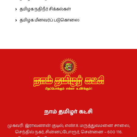
தமிழக நதிநீர் சிக்கல்கள்
தமிழக மீனவர்ப் படுகொலை
நாம் தமிழர் கட்சி
முகவரி: இராவணன் குடில், எண்.8. மருத்துவமனை சாலை,
செந்தில் நகர், சின்னப்போரூர், சென்னை – 600 116.