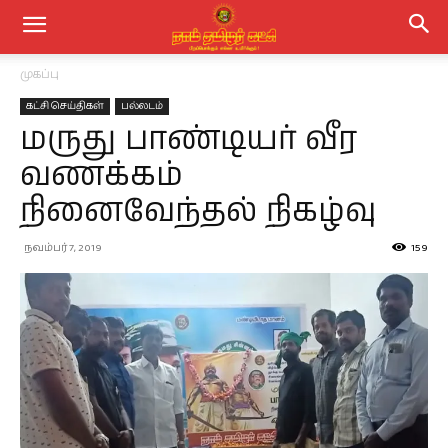
முகப்பு
கட்சி செய்திகள்
பல்லடம்
மருது பாண்டியர் வீர
வணக்கம்
நினைவேந்தல் நிகழ்வு
நவம்பர் 7, 2019
159