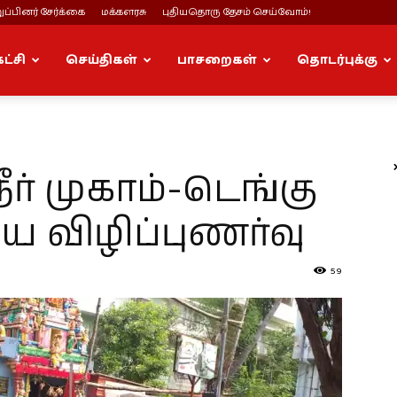
ப்பினர் சேர்க்கை
மக்களரசு
புதியதொரு தேசம் செய்வோம்!
கட்சி
செய்திகள்
பாசறைகள்
தொடர்புக்கு
நீர் முகாம்-டெங்கு
ிய விழிப்புணர்வு
59