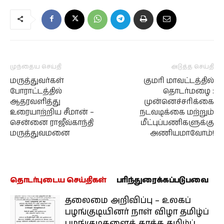
முந்தைய செய்தி
அடுத்த செய்தி
மருத்துவர்கள்
குமரி மாவட்டத்தில்
போராட்டத்தில்
தொடர்மழை :
ஆதரவளித்து
முன்னெச்சரிக்கை
உரையாற்றிய சீமான் –
நடவடிக்கை மற்றும்
சென்னை ராஜீவ்காந்தி
மீட்புப்பணிகளுக்கு
மருத்துவமனை
அணியமாவோம்!
தொடர்புடைய செய்திகள்
பரிந்துரைக்கப்படுபவை
தலைமை அறிவிப்பு – உலகப்
பழங்குடியினர் நாள் விழா தமிழ்ப்
பழங்குடிகளைக் காக்க தமிழ்ப்