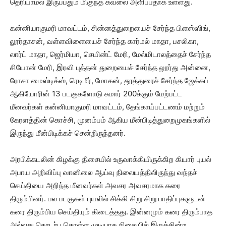
தெரியாமல் இருப்பதும் மிகுந்த கவலை அளிப்பதாக உள்ளது.
கன்னியாகுமரி மாவட்டம், சின்னத்துறையைச் சேர்ந்த பிளஸ்ஸிங்,
லூர்தாசன், வள்ளவிளையைச் சேர்ந்த கார்மல் மாதா, பசலிகா,
லார்ட் மாதா, ஜெர்மியா, செயின்ட் மேரி, மேல்மிடாலத்தைச் சேர்ந்த
சியோன் மேரி, இரவி புத்தன் துறையைச் சேர்ந்த லூர்து அன்னை,
ரோசா மைஸ்டிக்ஸ், ரெடிமீர், மோகன், தூத்துரைச் சேர்ந்த ஜேக்கப்
ஆகியோரின் 13 படகுகளோடு சுமார் 200க்கும் மேற்பட்ட
மீனவர்கள் கன்னியாகுமரி மாவட்டம், தேங்காய்பட்டணம் மற்றும்
கேரளத்தின் கொச்சி, முனம்பம் ஆகிய மீன்பிடித்துறைமுகங்களில்
இருந்து மீன்பிடிக்கச் சென்றிருந்தனர்.
அரபிக்கடலின் கிழக்கு திசையில் உருவாக்கியிருக்கிற கியார் புயல்
அபாய அறிவிப்பு வானிலை ஆய்வு நிலையத்திலிருந்து வந்தச்
செய்தியை அறிந்த மீனவர்கள் அவசர அவசரமாக கரை
திரும்பினர். பல படகுகள் புயலில் சிக்கி சிறு சிறு பாதிப்புகளுடன்
கரை திரும்பிய செய்தியும் கிடைத்தது. இன்னமும் கரை திரும்பாத
அல்லது தொடர்பு கொள்ள முடியாத நிலையில் இருக்கின்ற