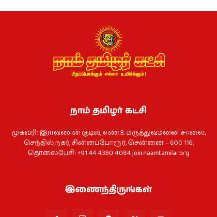
நாம் தமிழர் கட்சி
முகவரி: இராவணன் குடில், எண்.8. மருத்துவமனை சாலை,
செந்தில் நகர், சின்னப்போரூர், சென்னை – 600 116.
தொலைபேசி: +91 44 4380 4084
join.naamtamilar.org
இணைந்திருங்கள்