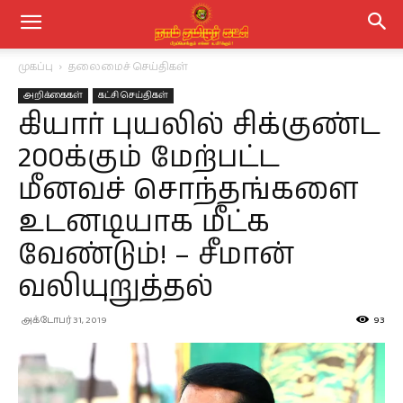
முகப்பு
தலைமைச் செய்திகள்
அறிக்கைகள்
கட்சி செய்திகள்
கியார் புயலில் சிக்குண்ட
200க்கும் மேற்பட்ட
மீனவச் சொந்தங்களை
உடனடியாக மீட்க
வேண்டும்! – சீமான்
வலியுறுத்தல்
அக்டோபர் 31, 2019
93