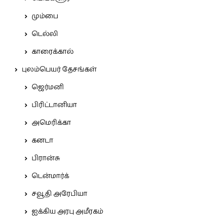
மும்பை
டெல்லி
காரைக்கால்
புலம்பெயர் தேசங்கள்
ஜெர்மனி
பிரிட்டானியா
அமெரிக்கா
கனடா
பிரான்சு
டென்மார்க்
சவூதி அரேபியா
ஐக்கிய அரபு அமீரகம்