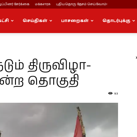
ப்பினர் சேர்க்கை
மக்களரசு
புதியதொரு தேசம் செய்வோம்!
கட்சி
செய்திகள்
பாசறைகள்
தொடர்புக்கு
ம் திருவிழா-
மன்ற தொகுதி
93