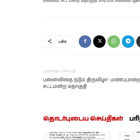
சங்ககிரி சட்டமன்ற தொகுதி சார்பாக சங்ககிரி ஒன
பகிர்
முந்தைய செய்தி
பனைவிதை நடும் திருவிழா- மணப்பாற
சட்டமன்ற தொகுதி
தொடர்புடைய செய்திகள்
பர