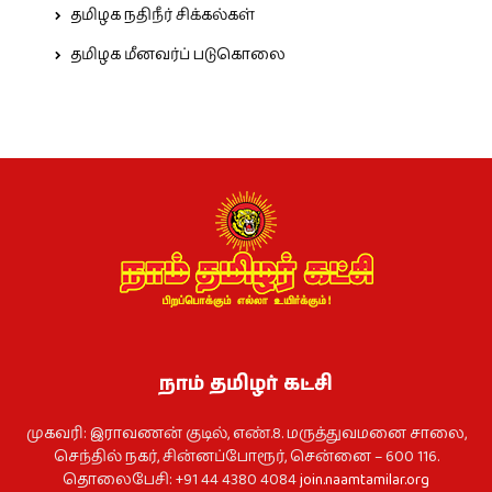
தமிழக நதிநீர் சிக்கல்கள்
தமிழக மீனவர்ப் படுகொலை
நாம் தமிழர் கட்சி
முகவரி: இராவணன் குடில், எண்.8. மருத்துவமனை சாலை,
செந்தில் நகர், சின்னப்போரூர், சென்னை – 600 116.
தொலைபேசி: +91 44 4380 4084
join.naamtamilar.org