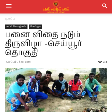
முகப்பு
கட்சி செய்திகள்
செய்யூர்
பனை விதை நடும்
திருவிழா -செய்யூர்
தொகுதி
செப்டம்பர் 20, 2019
413