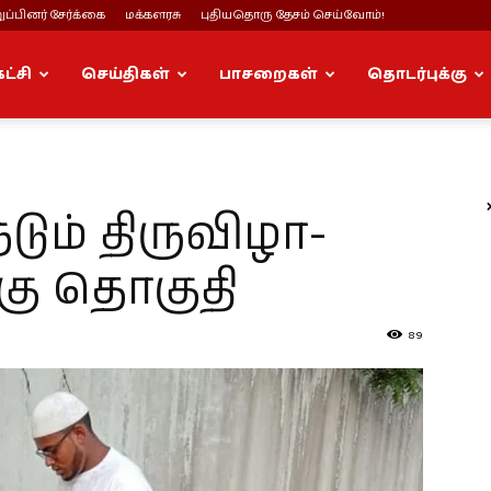
ப்பினர் சேர்க்கை
மக்களரசு
புதியதொரு தேசம் செய்வோம்!
கட்சி
செய்திகள்
பாசறைகள்
தொடர்புக்கு
ம் திருவிழா-
கு தொகுதி
89