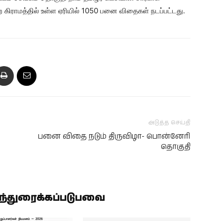
்ற கிராமத்தில் உள்ள ஏரியில் 1050 பனை விதைகள் நடப்பட்டது.
அடுத்த செய்தி
பனை விதை நடும் திருவிழா- பொன்னேரி
தொகுதி
ிந்துரைக்கப்படுபவை