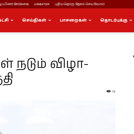
ப்பினர் சேர்க்கை
மக்களரசு
புதியதொரு தேசம் செய்வோம்!
கட்சி
செய்திகள்
பாசறைகள்
தொடர்புக்கு
 நடும் விழா-
தி
72