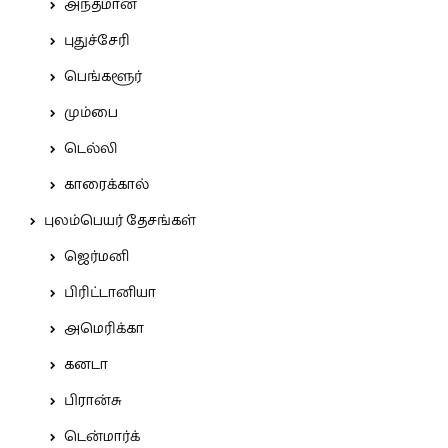
அந்தமான்
புதுச்சேரி
பெங்களூர்
மும்பை
டெல்லி
காரைக்கால்
புலம்பெயர் தேசங்கள்
ஜெர்மனி
பிரிட்டானியா
அமெரிக்கா
கனடா
பிரான்சு
டென்மார்க்