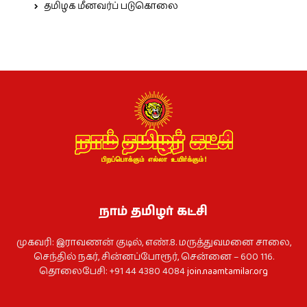
தமிழக மீனவர்ப் படுகொலை
நாம் தமிழர் கட்சி
முகவரி: இராவணன் குடில், எண்.8. மருத்துவமனை சாலை,
செந்தில் நகர், சின்னப்போரூர், சென்னை – 600 116.
தொலைபேசி: +91 44 4380 4084
join.naamtamilar.org