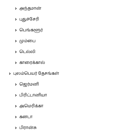
அந்தமான்
புதுச்சேரி
பெங்களூர்
மும்பை
டெல்லி
காரைக்கால்
புலம்பெயர் தேசங்கள்
ஜெர்மனி
பிரிட்டானியா
அமெரிக்கா
கனடா
பிரான்சு