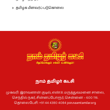
தமிழக மீனவர்ப் படுகொலை
நாம் தமிழர் கட்சி
முகவரி: இராவணன் குடில், எண்.8. மருத்துவமனை சாலை,
செந்தில் நகர், சின்னப்போரூர், சென்னை – 600 116.
தொலைபேசி: +91 44 4380 4084
join.naamtamilar.org