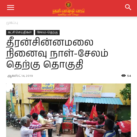
முகப்பு
கட்சி செய்திகள்
சேலம்-தெற்கு
தீரன்சின்னமலை
நினைவு நாள்-சேலம்
தெற்கு தொகுதி
ஆகஸ்ட் 14, 2019
54