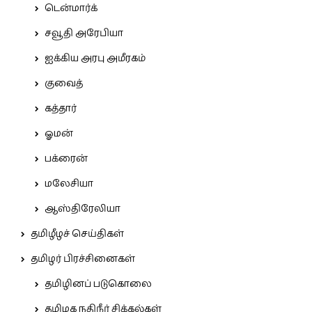
டென்மார்க்
சவூதி அரேபியா
ஐக்கிய அரபு அமீரகம்
குவைத்
கத்தார்
ஓமன்
பக்ரைன்
மலேசியா
ஆஸ்திரேலியா
தமிழீழச் செய்திகள்
தமிழர் பிரச்சினைகள்
தமிழினப் படுகொலை
தமிழக நதிநீர் சிக்கல்கள்