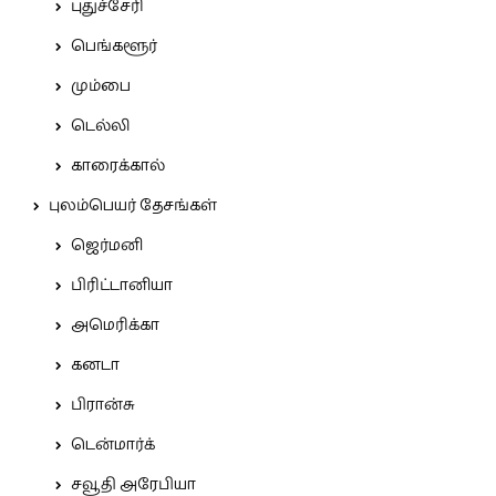
புதுச்சேரி
பெங்களூர்
மும்பை
டெல்லி
காரைக்கால்
புலம்பெயர் தேசங்கள்
ஜெர்மனி
பிரிட்டானியா
அமெரிக்கா
கனடா
பிரான்சு
டென்மார்க்
சவூதி அரேபியா