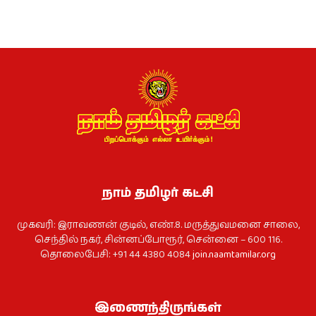
நாம் தமிழர் கட்சி
முகவரி: இராவணன் குடில், எண்.8. மருத்துவமனை சாலை,
செந்தில் நகர், சின்னப்போரூர், சென்னை – 600 116.
தொலைபேசி: +91 44 4380 4084
join.naamtamilar.org
இணைந்திருங்கள்