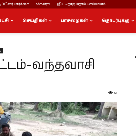
ப்பினர் சேர்க்கை
மக்களரசு
புதியதொரு தேசம் செய்வோம்!
கட்சி
செய்திகள்
பாசறைகள்
தொடர்புக்கு
்
ட்டம்-வந்தவாசி
51