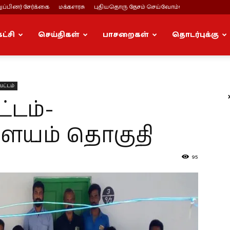
ப்பினர் சேர்க்கை
மக்களரசு
புதியதொரு தேசம் செய்வோம்!
கட்சி
செய்திகள்
பாசறைகள்
தொடர்புக்கு
வட்டம்
்டம்-
ையம் தொகுதி
95