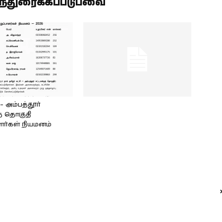
ிந்துரைக்கப்படுபவை
அம்பத்தூர்
் தொகுதி
ளர்கள் நியமனம்