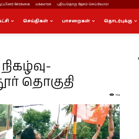
ப்பினர் சேர்க்கை
மக்களரசு
புதியதொரு தேசம் செய்வோம்!
கட்சி
செய்திகள்
பாசறைகள்
தொடர்புக்கு
நிகழ்வு-
ூர் தொகுதி
114