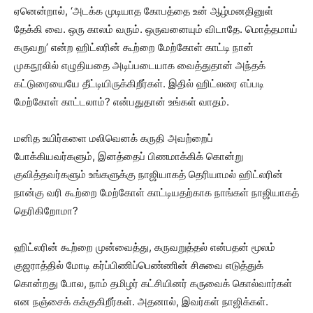
ஏனென்றால், ‘அடக்க முடியாத கோபத்தை உன் ஆழ்மனதினுள்
தேக்கி வை. ஒரு காலம் வரும். ஒருவனையும் விடாதே. மொத்தமாய்
கருவறு’ என்ற ஹிட்லரின் கூற்றை மேற்கோள் காட்டி நான்
முகநூலில் எழுதியதை அடிப்படையாக வைத்துதான் அந்தக்
கட்டுரையையே தீட்டியிருக்கிறீர்கள். இதில் ஹிட்லரை எப்படி
மேற்கோள் காட்டலாம்? என்பதுதான் உங்கள் வாதம்.
மனித உயிர்களை மலிவெனக் கருதி அவற்றைப்
போக்கியவர்களும், இனத்தைப் பிணமாக்கிக் கொன்று
குவித்தவர்களும் உங்களுக்கு நாஜியாகத் தெரியாமல் ஹிட்லரின்
நான்கு வரி கூற்றை மேற்கோள் காட்டியதற்காக நாங்கள் நாஜியாகத்
தெரிகிறோமா?
ஹிட்லரின் கூற்றை முன்வைத்து, கருவறுத்தல் என்பதன் மூலம்
குஜராத்தில் மோடி கர்ப்பிணிப்பெண்ணின் சிசுவை எடுத்துக்
கொன்றது போல, நாம் தமிழர் கட்சியினர் கருவைக் கொல்வார்கள்
என நஞ்சைக் கக்குகிறீர்கள். அதனால், இவர்கள் நாஜிக்கள்.