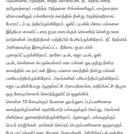
படுகொலை, மீத்தேன், ஹைட்ரோகார்பன், நீட் தேர்வு எனத்
தமிழகத்தைப் பாதித்த அத்தனை சிக்கல்களிலும், வாழ்வாதார
உரிமைகளிலும் மக்களோடு களத்தில் நின்று அதற்கெதிராகப்
போராட்டம் நடத்தியிருக்கிறோம். ஓகிப் புயலில் மீனவ மக்களை
இந்தியா கைவிட்டதை ஐ.நா.சபைக்குக் கொண்டு சென்று உலக
நாடுகளின் பிரதிநிதிகள் மத்தியில் பேசியிருக்கிறோம். நீட் தேர்வில்
அனிதாவுக்கு இழைக்கப்பட்ட நீதியை ஐ.நா.வில்
முறையிட்டிருக்கிறோம். தானே புயல், கஜா புயல், ஓகி
புயல், சென்னை பெருவெள்ளம் என மக்கள் துயருற்று நின்ற
காலத்தில் பல நாட்கள் இரவு பகலாக களத்தில் நின்று மக்கள்
பணியாற்றியிருக்கிறோம். அவர்களின் பசியாற்றியிருக்கிறோம்.
கஜா புயலின்போது ஆளுங்கட்சி அமைதிகாக்க, எதிர்க்கட்சி திமுக
ஒரு கோடியினைக் கொடுத்துவிட்டு ஒதுங்கிக்
கொள்ள 10 கோடிக்கும் மேலான துயர்துடைப்புப்பணிகளை
உலகத்தமிழர்களின் உதவியோடு மக்களுக்குச் செய்து, அவர்கள்
மீண்டுவர துணைநின்றிருக்கிறோம். ஆனாலும், எங்களுக்குப்
பெயர் நாஜிக்கள். நாங்கள் செய்தப் பெரும்பணிகளை ஒருநாளும்
பேச மாட்டீர்கள்! கடைசிவரை ஆமைக்கறி, அரிசிக்கப்பல் என்கிற