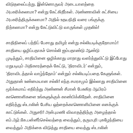
விடுதலைப்பற்று. இன்னொருவர் அடையாளத்தை
அபகரிக்கலாமா? என்று கேட்கிறீர்கள். அண்ணாவின் கட்சியை
அபகரித்திருக்கலாமா? அதில் உதயநிதி வரை பங்குக்கு
நிற்கலாமா? என்று கேட்டுவிட்டு வாருங்கள் முதலில்!
சாதிநிலைப் பற்றிப் பேசாது தமிழர் என்று சல்லியடிக்குறோமாம்!
சாதியை ஒழிப்பதாகச் சொல்லி ஐம்பதாண்டு ஆண்டு
முடித்தும், சாதியினை ஒழிக்காது மாறாது வளர்த்துவிட்டு இப்போது
மறுபடியும் அதிகாரத்தைக் கேட்டு, ‘திராவிடர்’ என்றும்,
‘திராவிடத்தால் வாழ்ந்தோம்’ என்றும் சல்லியடிப்பதை கேளுங்கள்.
அதுதான் உண்மையான சல்லி! எந்த சமரசமும் இல்லாது சாதியினை
மூர்க்கமாய் எதிர்த்து அண்ணன் சீமான் பேசுகிற ஆயிரம்
காணொளிகளை உங்களுக்குக் காண்பிக்கிறேன். சாதியினை
எதிர்த்து ஸ்டாலின் பேசிய ஒற்றைக்காணொளியினை எனக்குக்
காட்டுங்கள். அதுசரி! அன்புமணி விவாதத்திற்கு அழைத்தால்
எம்.ஆர்.கே.பன்னீர்செல்வத்தை வைத்தும், தருமபுரி புகழேந்தியை
வைத்தும் அறிக்கை விடுத்து சாதியை வைத்து ஸ்டாலின்