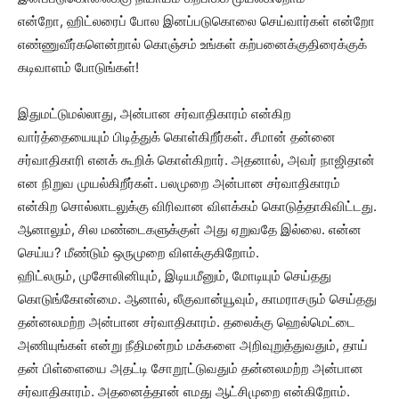
என்றோ, ஹிட்லரைப் போல இனப்படுகொலை செய்வார்கள் என்றோ
எண்ணுவீர்களென்றால் கொஞ்சம் உங்கள் கற்பனைக்குதிரைக்குக்
கடிவாளம் போடுங்கள்!
இதுமட்டுமல்லாது, அன்பான சர்வாதிகாரம் என்கிற
வார்த்தையையும் பிடித்துக் கொள்கிறீர்கள். சீமான் தன்னை
சர்வாதிகாரி எனக் கூறிக் கொள்கிறார். அதனால், அவர் நாஜிதான்
என நிறுவ முயல்கிறீர்கள். பலமுறை அன்பான சர்வாதிகாரம்
என்கிற சொல்லாடலுக்கு விரிவான விளக்கம் கொடுத்தாகிவிட்டது.
ஆனாலும், சில மண்டைகளுக்குள் அது ஏறுவதே இல்லை. என்ன
செய்ய? மீண்டும் ஒருமுறை விளக்குகிறோம்.
ஹிட்லரும், முசோலினியும், இடியமீனும், மோடியும் செய்தது
கொடுங்கோன்மை. ஆனால், லீகுவான்யூவும், காமராசரும் செய்தது
தன்னலமற்ற அன்பான சர்வாதிகாரம். தலைக்கு ஹெல்மெட்டை
அணியுங்கள் என்று நீதிமன்றம் மக்களை அறிவுறுத்துவதும், தாய்
தன் பிள்ளையை அதட்டி சோறூட்டுவதும் தன்னலமற்ற அன்பான
சர்வாதிகாரம். அதனைத்தான் எமது ஆட்சிமுறை என்கிறோம்.