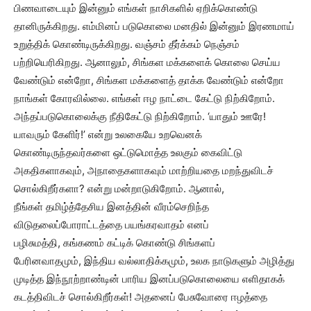
பிணவாடையும் இன்னும் எங்கள் நாசிகளில் ஏறிக்கொண்டு
தானிருக்கிறது. எம்மினப் படுகொலை மனதில் இன்னும் இரணமாய்
உறுத்திக் கொண்டிருக்கிறது. வஞ்சம் தீர்க்கம் நெஞ்சம்
பற்றியெரிகிறது. ஆனாலும், சிங்கள மக்களைக் கொலை செய்ய
வேண்டும் என்றோ, சிங்கள மக்களைத் தாக்க வேண்டும் என்றோ
நாங்கள் கோரவில்லை. எங்கள் ஈழ நாட்டை கேட்டு நிற்கிறோம்.
அந்தப்படுகொலைக்கு நீதிகேட்டு நிற்கிறோம். ‘யாதும் ஊரே!
யாவரும் கேளிர்!’ என்று உலகையே உறவெனக்
கொண்டிருந்தவர்களை ஒட்டுமொத்த உலகும் கைவிட்டு
அகதிகளாகவும், அநாதைகளாகவும் மாற்றியதை மறந்துவிடச்
சொல்கிறீர்களா? என்று மன்றாடுகிறோம். ஆனால்,
நீங்கள் தமிழ்த்தேசிய இனத்தின் வீரம்செறிந்த
விடுதலைப்போராட்டத்தை பயங்கரவாதம் எனப்
பழிசுமத்தி, கங்கணம் கட்டிக் கொண்டு சிங்களப்
பேரினவாதமும், இந்திய வல்லாதிக்கமும், உலக நாடுகளும் அழித்து
முடித்த இந்நூற்றாண்டின் பாரிய இனப்படுகொலையை எளிதாகக்
கடத்திவிடச் சொல்கிறீர்கள்! அதனைப் பேசுவோரை ஈழத்தை