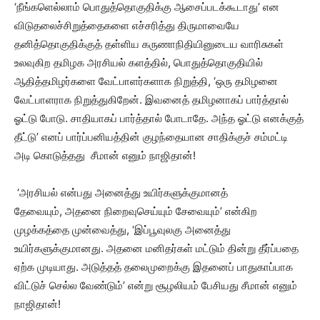
‘நீங்களெல்லாம் பொதுத்தொகுதிக்கு ஆசைப்படக்கூடாது’ என
விடுதலைச்சிறுத்தைகளை எச்சரித்து திருமாவையே
தனித்தொகுதிக்குத் தள்ளிய கருணாநிதியினுடைய வாரிசுகள்
உலவுகிற தமிழக அரசியல் களத்தில், பொதுத்தொகுதியில்
ஆதித்தமிழர்களை வேட்பாளர்களாக நிறுத்தி, ‘ஒரு தமிழனை
வேட்பாளராக நிறுத்துகிறேன். இவனைத் தமிழனாகப் பார்த்தால்
ஓட்டு போடு. சாதியாகப் பார்த்தால் போடாதே. அந்த ஓட்டு எனக்குத்
தீட்டு’ எனப் பார்ப்பனியத்தின் குழந்தையான சாதிக்குச் சம்மட்டி
அடி கொடுத்தது சீமான் எனும் நாஜிதான்!
‘அரசியல் என்பது அனைத்து உயிர்களுக்குமானத்
தேவையும், அதனை நிறைவுசெய்யும் சேவையும்’ என்கிற
முழக்கத்தை முன்வைத்து, ‘இப்பூவுலகு அனைத்து
உயிர்களுக்குமானது. அதனை மனிதர்கள் மட்டும் தின்று தீர்ப்பதை
ஏற்க முடியாது. அடுத்தத் தலைமுறைக்கு இதனைப் பாதுகாப்பாக
விட்டுச் செல்ல வேண்டும்’ என்று சூழலியம் பேசியது சீமான் எனும்
நாஜிதான்!