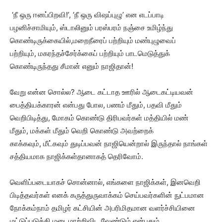
‘நீ ஒரு ஈனப்பிறவி!’, ‘நீ ஒரு விஷப்புழு’ என எடப்பாடி
பழனிச்சாமியும், ஸ்டாலினும் பரஸ்பரம் நஞ்சை உமிழ்ந்து
கொண்டிருக்கையில்,மறைநீரைப் பற்றியும் மண்புழுவைப்
பற்றியும், மகரந்தச்சேர்க்கைப் பற்றியும் பாடமெடுத்துக்
கொண்டிருந்தது சீமான் எனும் நாஜிதான்!
வேறு என்ன சொல்ல? ஆடை கட்டாத ஊரில் ஆடைகட்டியவன்
பைத்தியக்காரன் என்பது போல, பணம் மீதும், பதவி மீதும்
வெறிபிடித்து, மோகம் கொண்டு திரிபவர்கள் மத்தியில் மண்
மீதும், மக்கள் மீதும் வெறி கொண்டு அவற்றைக்
காக்கவும், மீட்கவும் துடிப்பவன் நாஜியென்றால் இருந்தால் நாங்கள்
சத்தியமாக நாஜிக்கள்தானாகத் தெரிவோம்.
வெளிப்படையாகச் சொன்னால், எங்களை நாஜிக்கள், இனவெறி
பிடித்தவர்கள் எனக் கருத்துருவாக்கம் செய்பவர்களின் நுட்பமான
நோக்கம்நாம் தமிழர் கட்சியின் அபரிமிதமான வளர்ச்சியினை
மட்டுப்படுத்தி மடைமாற்றிவிட வேண்டும் என்பதும்,