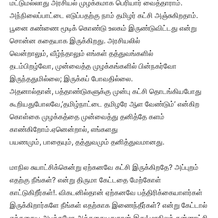
மட்டுமல்லாது அரசியல் முழக்கமாக பெரியார் வைத்தாராம்.
அந்நிலைப்பாட்டை எடுப்பதற்கு நாம் தமிழர் கட்சி அஞ்சுகிறதாம்.
பூனை கண்ணை மூடிக் கொண்டு உலகம் இருண்டுவிட்டது என்று
சொன்ன கதையாக இருக்கிறது. அரசியலில்
வென்றாலும், வீழ்ந்தாலும் எங்கள் தத்துவங்களில்
தடம்பிறழ்வோ, முன்வைத்த முழக்கங்களில் பின்நகர்வோ
இருந்ததுமில்லை; இருக்கப் போவதில்லை.
அதனால்தான், பத்தாண்டுகளுக்கு முன்பு கட்சி தொடங்கியபோது
கூறியதுபோலவே,’தமிழ்நாட்டை தமிழரே ஆள வேண்டும்’ என்கிற
கொள்கை முழக்கத்தை முன்வைத்து தனித்தே களம்
காண்கிறோம்.ஏனென்றால், எங்களது
பயணமும், பாதையும், தத்துவமும் தனித்துவமானது.
மாநில சுயாட்சிக்கென்று ஏற்கனவே கட்சி இருக்கிறதே? அப்புறம்
எதற்கு நீங்கள்? என்று திருமா கேட்டதை மேற்கோள்
காட்டுகிறீர்கள்!. விகடனில்தான் ஏற்கனவே பத்திரிக்கையாளர்கள்
இருக்கிறார்களே நீங்கள் எதற்காக இணைந்தீர்கள்? என்று கேட்டால்
எத்தகைய அபத்தமோ அத்தகையதுதான் இது! மாநிலத் தன்னாட்சி