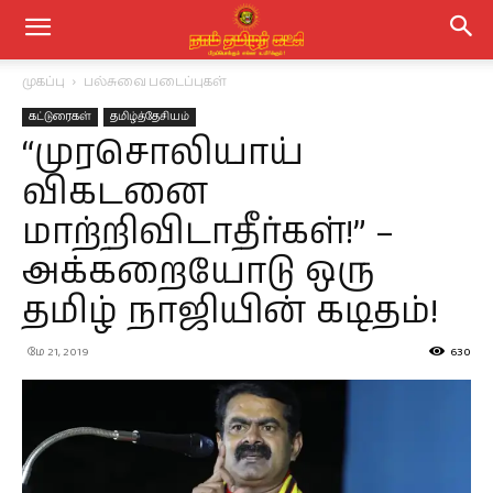
முகப்பு
பல்சுவை படைப்புகள்
கட்டுரைகள்
தமிழ்த்தேசியம்
“முரசொலியாய்
விகடனை
மாற்றிவிடாதீர்கள்!” –
அக்கறையோடு ஒரு
தமிழ் நாஜியின் கடிதம்!
மே 21, 2019
630