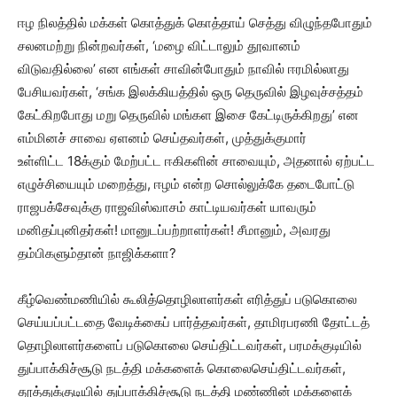
ஈழ நிலத்தில் மக்கள் கொத்துக் கொத்தாய் செத்து விழுந்தபோதும்
சலனமற்று நின்றவர்கள், ‘மழை விட்டாலும் தூவானம்
விடுவதில்லை’ என எங்கள் சாவின்போதும் நாவில் ஈரமில்லாது
பேசியவர்கள், ‘சங்க இலக்கியத்தில் ஒரு தெருவில் இழவுச்சத்தம்
கேட்கிறபோது மறு தெருவில் மங்கள இசை கேட்டிருக்கிறது’ என
எம்மினச் சாவை ஏளனம் செய்தவர்கள், முத்துக்குமார்
உள்ளிட்ட 18க்கும் மேற்பட்ட ஈகிகளின் சாவையும், அதனால் ஏற்பட்ட
எழுச்சியையும் மறைத்து, ஈழம் என்ற சொல்லுக்கே தடைபோட்டு
ராஜபக்சேவுக்கு ராஜவிஸ்வாசம் காட்டியவர்கள் யாவரும்
மனிதப்புனிதர்கள்! மானுடப்பற்றாளர்கள்! சீமானும், அவரது
தம்பிகளும்தான் நாஜிக்களா?
கீழ்வெண்மணியில் கூலித்தொழிலாளர்கள் எரித்துப் படுகொலை
செய்யப்பட்டதை வேடிக்கைப் பார்த்தவர்கள், தாமிரபரணி தோட்டத்
தொழிலாளர்களைப் படுகொலை செய்திட்டவர்கள், பரமக்குடியில்
துப்பாக்கிச்சூடு நடத்தி மக்களைக் கொலைசெய்திட்டவர்கள்,
தூத்துக்குடியில் துப்பாக்கிச்சூடு நடத்தி மண்ணின் மக்களைக்