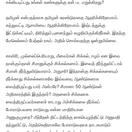
சல்லியடிப்பது உங்கள் கண்களுக்கு ஏன் பட மறுக்கிறது?
தமிழன் என்பதற்காக தமிழன் சுரண்டுவதை ஆதரிக்கிறோமாம்.
கந்துவட்டி ஆசாமியை ஆதரிக்கிறோமாம். இஷ்டத்துக்கு
இட்டுக்கட்டியும், திரித்தும்,புனைந்தும் எழுதியிருக்கிறீர்கள். இதற்கு
மேலெல்லாம் பேத்தல் ரகம். அதில் சொல்வதற்கு ஒன்றுமில்லை.
காவிரி, முல்லைப்பெரியாறு, மீனவர்கள் சிக்கல், ஈழம் என இவை
நான்கும்தான் சீமானுக்குச் சிக்கல்களாம். இவைத் தீர்ந்துவிட்டால்
சீமான் தீர்ந்துவிடுவாராம். அதுசரி! இந்நான்கு சிக்கல்களையும்
தீர்க்காது சிக்கல்களாகவே இவ்வளவு ஆண்டுகளாக
வைத்திருப்பது யார் அன்பரே? சீமானா 50 ஆண்டுகள்
அதிகாரத்தில் இருந்தார்? அதனைச் சிக்கலாக
வைத்திருப்பவர்களைச் சாடாது அச்சிக்கலை தீர்க்கப்
போராடுபவரை சாடுவது என்ன மாதிரியான
அணுகுமுறை? மீத்தேன் திட்டத்திற்கு கையெழுத்திட்டு அனுமதி
தந்துவிட்டு, அதற்கெதிராகவே போராடுவதாக நாடகமாடும்