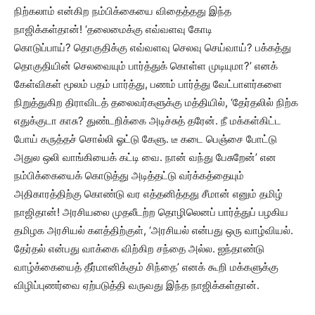
நிற்கலாம் என்கிற நம்பிக்கையை விதைத்தது இந்த
நாஜிக்கள்தான்! ‘தலைமைக்கு எவ்வளவு கோடி
கொடுப்பாய்? தொகுதிக்கு எவ்வளவு செலவு செய்வாய்? பக்கத்து
தொகுதியின் செலவையும் பார்த்துக் கொள்ள முடியுமா?’ எனக்
கேள்விகள் மூலம் பதம் பார்த்து, பணம் பார்த்து வேட்பாளர்களை
நிறுத்துகிற திராவிடத் தலைவர்களுக்கு மத்தியில், ‘தேர்தலில் நிற்க
எதுக்குடா காசு? துண்டறிக்கை அடிச்சுத் தரேன். நீ மக்கள்கிட்ட
போய் கருத்தச் சொல்லி ஓட்டு கேளு. டீ கடை பெஞ்சை போட்டு
அதுல ஒலி வாங்கியைக் கட்டி வை. நான் வந்து பேசுறேன்’ என
நம்பிக்கையைக் கொடுத்து அடித்தட்டு வர்க்கத்தையும்
அதிகாரத்திற்கு கொண்டு வர எத்தனித்தது சீமான் எனும் தமிழ்
நாஜிதான்! அரசியலை முதலீடற்ற தொழிலெனப் பார்த்துப் பழகிய
தமிழக அரசியல் களத்திற்குள், ‘அரசியல் என்பது ஒரு வாழ்வியல்.
தேர்தல் என்பது வாக்கை விற்கிற சந்தை அல்ல. ஐந்தாண்டு
வாழ்க்கையைத் தீர்மானிக்கும் சிந்தை’ எனக் கூறி மக்களுக்கு
விழிப்புணர்வை ஏற்படுத்தி வருவது இந்த நாஜிக்கள்தான்.