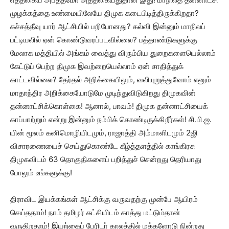
முழக்கத்தை உண்மையிலேயே திமுக கடைபிடித்திருக்கிறதா?
கச்சத்தீவு யார் ஆட்சியில் பறிபோனது? கல்வி இன்னும் மாநிலப்
பட்டியலில் ஏன் கொண்டுவரப்படவில்லை? பத்தாண்டுகளுக்கு
மேலாக மத்தியில் அங்கம் வைத்து விரும்பிய துறைகளையெல்லாம்
கேட்டுப் பெற்ற திமுக இவற்றையெல்லாம் ஏன் சாதித்துக்
காட்டவில்லை? தேர்தல் அறிக்கையிலும், வலியுறுத்துவோம் எனும்
மாதாந்திர அறிக்கையோடுமே முடிந்துவிடுகிறது திமுகவின்
தன்னாட்சிக்கொள்கை! ஆனால், பாவம்! திமுக தன்னாட்சியைக்
காப்பாற்றும் என்று இன்னும் நம்பிக் கொண்டிருக்கிறீர்கள்! சி.பி.ஐ.
யின் மூலம் கனிமொழியிடமும், ராஜாத்தி அம்மாளிடமும் 2ஜி
விசாரணையைச் செய்துகொண்டே கீழ்த்தளத்தில் காங்கிரசு
திமுகவிடம் 63 தொகுதிகளைப் பறித்துச் சென்றது தெரியாது
போலும் உங்களுக்கு!
திராவிட இயக்கங்கள் ஆட்சிக்கு வருவதற்கு முன்பே ஆயிரம்
செய்ததாம்! நாம் தமிழர் கட்சியிடம் காத்து மட்டும்தான்
வருகிறதாம்! இயற்கைப் பேரிடர் காலத்தில் மக்களோடு நின்றது