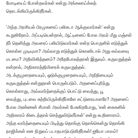
மோடியைப் போன்றவர்கள் என்று அங்கலாய்க்கத்
தொடங்கியிருக்கிறீர்கள்.
‘அந்த அரசியல் பிரமுகரைப் பலிகடா ஆக்குவார்கள்’ என்று
கூறுகிறோம். அப்படியென்றால், ஆட்டினைப் போல அவர் மீது மஞ்சள்
நீர் தெளித்து அவரைப் பலியிடுவார்கள் என்ற பொருளில் எடுத்துக்
கொள்ள முடியுமா? அவ்வாறு எடுத்துக் கொண்டால் அது எவ்வளவு
மடமை? அறிவிலித்தனம்? அதேபோலத்தான் இதுவும். கருவறுத்தல்
என்றால், அதிகாரத்திமிரைக் கருவறுத்தல்.
அடக்குமுறையையும், ஒடுக்குமுறையையும், அநீதியையும்
கருவறுத்தல் என்றுதான் பொருள்படும். அதனைப்புரிந்து
கொள்ளாது, அவ்வார்த்தைக்குப் பொட்டு வைத்து, பூ
வைத்து, புடவை சுற்றியிருக்கிறீர்களே கட்டுரையாளரே? அதனைப்
போல அண்ணன் சீமான் அவர்கள் பேசுகிறபோது, ‘என் கைகளில்
அதிகாரம் கிடைத்தால் செத்துவிடுவீர்கள்’ என்று கூறினாராம்.
அந்த வார்த்தையையும் பிடித்து தொங்கு தொங்கென்று தொங்கி
நாஜிக்கள் என நிறுவப் படாதபாடுபடுகிறீர்கள்! ஐயோ பாவம்!