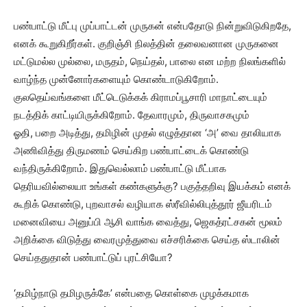
பண்பாட்டு மீட்பு முப்பாட்டன் முருகன் என்பதோடு நின்றுவிடுகிறதே,
எனக் கூறுகிறீர்கள். குறிஞ்சி நிலத்தின் தலைவனான முருகனை
மட்டுமல்ல முல்லை, மருதம், நெய்தல், பாலை என மற்ற நிலங்களில்
வாழ்ந்த முன்னோர்களையும் கொண்டாடுகிறோம்.
குலதெய்வங்களை மீட்டெடுக்கக் கிராமப்பூசாரி மாநாட்டையும்
நடத்திக் காட்டியிருக்கிறோம். தேவாரமும், திருவாசகமும்
ஓதி, பறை அடித்து, தமிழின் முதல் எழுத்தான ‘அ’ வை தாலியாக
அணிவித்து திருமணம் செய்கிற பண்பாட்டைக் கொண்டு
வந்திருக்கிறோம். இதுவெல்லாம் பண்பாட்டு மீட்பாக
தெரியவில்லையா உங்கள் கண்களுக்கு? பகுத்தறிவு இயக்கம் எனக்
கூறிக் கொண்டு, புறவாசல் வழியாக ஸ்ரீவில்லிபுத்தூர் ஜீயரிடம்
மனைவியை அனுப்பி ஆசி வாங்க வைத்து, ஜெகத்ரட்சகன் மூலம்
அறிக்கை விடுத்து வைரமுத்துவை எச்சரிக்கை செய்த ஸ்டாலின்
செய்ததுதான் பண்பாட்டுப் புரட்சியோ?
‘தமிழ்நாடு தமிழருக்கே’ என்பதை கொள்கை முழக்கமாக