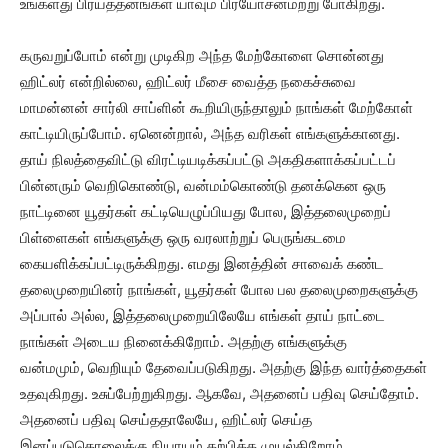
உங்களது பிரயத்தனங்கள் யாவும் பிரயோசனமற்று போகிறது.
கருவறுப்போம் என்று முடிகிற அந்த மேற்கோளை சொன்னது
ஹிட்லர் என்றில்லை, ஹிட்லர் மீசை வைத்த நகைச்சுவை
மாமன்னன் சார்லி சாப்ளின் கூறியிருந்தாலும் நாங்கள் மேற்கோள்
காட்டியிருப்போம். ஏனென்றால், அந்த வரிகள் எங்களுக்கானது.
தாய் நிலத்தைவிட்டு விரட்டியடிக்கப்பட்டு அகதிகளாக்கப்பட்டப்
பின்னரும் வெறிகொண்டு, வன்மம்கொண்டு தனக்கென ஒரு
நாட்டினை யூதர்கள் கட்டியெழுப்பியது போல, இத்தலைமுறைப்
பிள்ளைகள் எங்களுக்கு ஒரு வரலாற்றுப் பெருங்கடமை
கையளிக்கப்பட்டிருக்கிறது. எமது இனத்தின் சாவைக் கண்ட
தலைமுறையினர் நாங்கள், யூதர்கள் போல பல தலைமுறைகளுக்கு
அப்பால் அல்ல, இத்தலைமுறையிலேயே எங்கள் தாய் நாட்டை
நாங்கள் அடைய நினைக்கிறோம். அதற்கு எங்களுக்கு
வன்மமும், வெறியும் தேவைப்படுகிறது. அதற்கு இந்த வார்த்தைகள்
உதவுகிறது. உசுப்பேற்றுகிறது. ஆகவே, அதனைப் பதிவு செய்தோம்.
அதனைப் பதிவு செய்ததாலேயே, ஹிட்லர் செய்த
இனப்படுகொலைக்கு நியாயம் கற்பிக்க முயல்கிறோம்