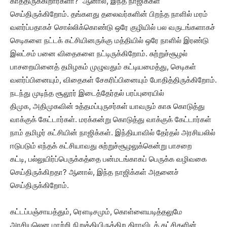
காத்திருக்கிறார்களா? ஆனால், இந்த நாஜிக்கள்
செய்திருக்கிறோம். தங்களது தலைவர்களின் பிறந்த நாளில் மரம்
வளர்ப்பதாகச் சொல்லிக்கொண்டு ஒரே குழியில் பல வருடங்களாகச்
செடிகளை நட்டக் கட்சியினருக்கு மத்தியில் ஒரே நாளில் இரண்டு
இலட்சம் பனை விதைகளை நட்டிருக்கிறோம். சுற்றுச்சூழல்
பாசறையினைத் தமிழகம் முழுவதும் கட்டியமைத்து, செடிகள்
வளர்ப்பினையும், விதைகள் சேகரிப்பினையும் போதித்திருக்கிறோம்.
நடந்து முடிந்த சூலூர் இடைத்தேர்தல் பரப்புரையில்
திமுக, அதிமுகவின் உத்தமப்புருசர்கள் யாவரும் காசு கொடுத்து
வாக்குக் கேட்டார்கள். மரக்கன்று கொடுத்து வாக்குக் கேட்டார்கள்
நாம் தமிழர் கட்சியின் நாஜிக்கள். இந்தியாவில் தேர்தல் அரசியலில்
ஈடுபடும் எந்தக் கட்சியாவது சுற்றுச்சூழலுக்கென்று பாசறை
கட்டி, பல்லுயிர்ப்பெருக்கத்தை பன்மடங்காகப் பெருக்க வழிவகை
செய்திருக்கிறதா? ஆனால், இந்த நாஜிக்கள் அதனைச்
செய்திருக்கிறோம்.
கட்டப்பஞ்சாயத்தும், ரௌடிசமும், கொள்ளையடித்தலுமே
அரசியலென மாற்றி நிறுத்தியிருக்கிற திராவிடக் கட்சிகளின்