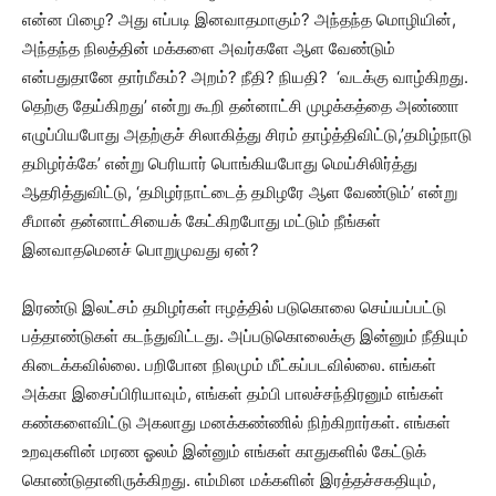
என்ன பிழை? அது எப்படி இனவாதமாகும்? அந்தந்த மொழியின்,
அந்தந்த நிலத்தின் மக்களை அவர்களே ஆள வேண்டும்
என்பதுதானே தார்மீகம்? அறம்? நீதி? நியதி? ‘வடக்கு வாழ்கிறது.
தெற்கு தேய்கிறது’ என்று கூறி தன்னாட்சி முழக்கத்தை அண்ணா
எழுப்பியபோது அதற்குச் சிலாகித்து சிரம் தாழ்த்திவிட்டு,’தமிழ்நாடு
தமிழர்க்கே’ என்று பெரியார் பொங்கியபோது மெய்சிலிர்த்து
ஆதரித்துவிட்டு, ‘தமிழர்நாட்டைத் தமிழரே ஆள வேண்டும்’ என்று
சீமான் தன்னாட்சியைக் கேட்கிறபோது மட்டும் நீங்கள்
இனவாதமெனச் பொறுமுவது ஏன்?
இரண்டு இலட்சம் தமிழர்கள் ஈழத்தில் படுகொலை செய்யப்பட்டு
பத்தாண்டுகள் கடந்துவிட்டது. அப்படுகொலைக்கு இன்னும் நீதியும்
கிடைக்கவில்லை. பறிபோன நிலமும் மீட்கப்படவில்லை. எங்கள்
அக்கா இசைப்பிரியாவும், எங்கள் தம்பி பாலச்சந்திரனும் எங்கள்
கண்களைவிட்டு அகலாது மனக்கண்ணில் நிற்கிறார்கள். எங்கள்
உறவுகளின் மரண ஓலம் இன்னும் எங்கள் காதுகளில் கேட்டுக்
கொண்டுதானிருக்கிறது. எம்மின மக்களின் இரத்தச்சகதியும்,