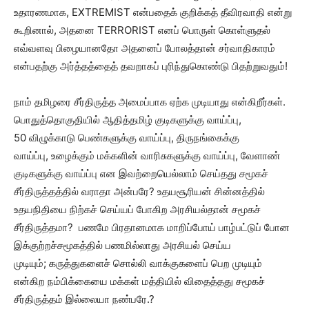
உதாரணமாக, EXTREMIST என்பதைக் குறிக்கத் தீவிரவாதி என்று
கூறினால், அதனை TERRORIST எனப் பொருள் கொள்ளுதல்
எவ்வளவு பிழையானதோ அதனைப் போலத்தான் சர்வாதிகாரம்
என்பதற்கு அர்த்தத்தைத் தவறாகப் புரிந்துகொண்டு பிதற்றுவதும்!
நாம் தமிழரை சீர்திருத்த அமைப்பாக ஏற்க முடியாது என்கிறீர்கள்.
பொதுத்தொகுதியில் ஆதித்தமிழ் குடிகளுக்கு வாய்ப்பு,
50 விழுக்காடு பெண்களுக்கு வாய்ப்பு, திருநங்கைக்கு
வாய்ப்பு, உழைக்கும் மக்களின் வாரிசுகளுக்கு வாய்ப்பு, வேளாண்
குடிகளுக்கு வாய்ப்பு என இவற்றையெல்லாம் செய்தது சமூகச்
சீர்திருத்தத்தில் வராதா அன்பரே? உதயசூரியன் சின்னத்தில்
உதயநிதியை நிற்கச் செய்யப் போகிற அரசியல்தான் சமூகச்
சீர்திருத்தமா? பணமே பிரதானமாக மாறிப்போய் பாழ்பட்டுப் போன
இக்குற்றச்சமூகத்தில் பணமில்லாது அரசியல் செய்ய
முடியும்; கருத்துகளைச் சொல்லி வாக்குகளைப் பெற முடியும்
என்கிற நம்பிக்கையை மக்கள் மத்தியில் விதைத்தது சமூகச்
சீர்திருத்தம் இல்லையா நண்பரே.?