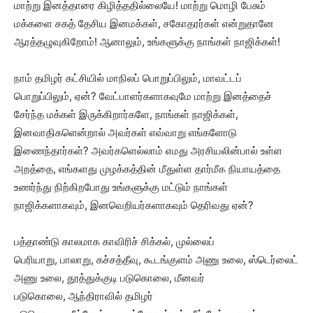
மாற்று இனத்தாரை கிழித்ததில்லையே! மாற்று மொழி பேசும்
மக்களை சகத் தேசிய இனமக்கள், சகோதரர்கள் என்றுதானே
ஆரத்தழுவுகிறோம்! ஆனாலும், உங்களுக்கு நாங்கள் நாஜிக்கள்!
நாம் தமிழர் கட்சியில் மாநிலப் பொறுப்பிலும், மாவட்டப்
பொறுப்பிலும், ஏன்? வேட்பாளர்களாகவுமே மாற்று இனத்தைச்
சேர்ந்த மக்கள் இருக்கிறார்களே, நாங்கள் நாஜிக்கள்,
இனவாதிகளென்றால் அவர்கள் எவ்வாறு எங்களோடு
இணைந்தார்கள்? அவர்களெல்லாம் எமது அரசியலின்பால் உள்ள
அறத்தை, எங்களது முழக்கத்தின் மீதுள்ள தார்மீக நியாயத்தை
உணர்ந்து நிற்கிறபோது உங்களுக்கு மட்டும் நாங்கள்
நாஜிக்களாகவும், இனவெறியர்களாகவும் தெரிவது ஏன்?
பத்தாண்டு காலமாக காவிரிச் சிக்கல், முல்லைப்
பெரியாறு, பாலாறு, கச்சத்தீவு, கூடங்குளம் அணு உலை, ஸ்டெர்லைட்
அணு உலை, தூத்துக்குடி படுகொலை, மீனவர்
படுகொலை, ஆந்திராவில் தமிழர்