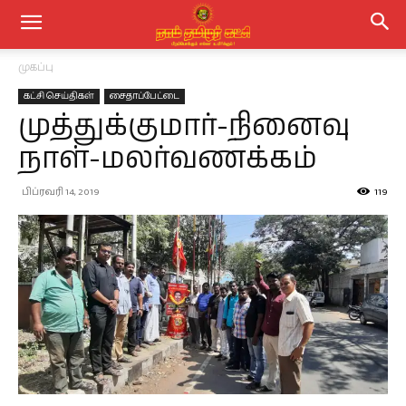
முகப்பு
கட்சி செய்திகள்
சைதாப்பேட்டை
முத்துக்குமார்-நினைவு
நாள்-மலர்வணக்கம்
பிப்ரவரி 14, 2019
119