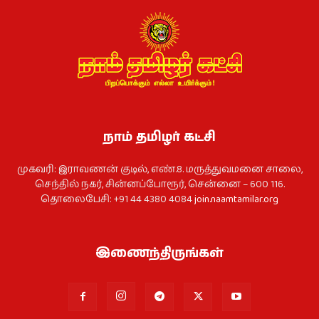
நாம் தமிழர் கட்சி
முகவரி: இராவணன் குடில், எண்.8. மருத்துவமனை சாலை,
செந்தில் நகர், சின்னப்போரூர், சென்னை – 600 116.
தொலைபேசி: +91 44 4380 4084
join.naamtamilar.org
இணைந்திருங்கள்