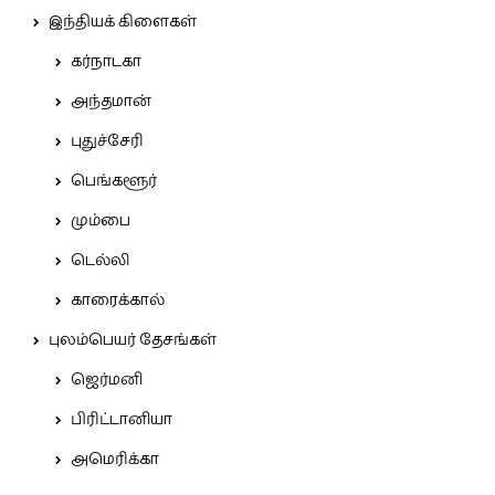
இந்தியக் கிளைகள்
கர்நாடகா
அந்தமான்
புதுச்சேரி
பெங்களூர்
மும்பை
டெல்லி
காரைக்கால்
புலம்பெயர் தேசங்கள்
ஜெர்மனி
பிரிட்டானியா
அமெரிக்கா