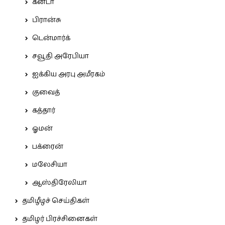
கனடா
பிரான்சு
டென்மார்க்
சவூதி அரேபியா
ஐக்கிய அரபு அமீரகம்
குவைத்
கத்தார்
ஓமன்
பக்ரைன்
மலேசியா
ஆஸ்திரேலியா
தமிழீழச் செய்திகள்
தமிழர் பிரச்சினைகள்