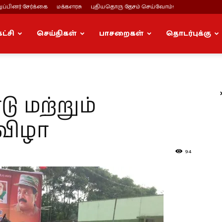
ப்பினர் சேர்க்கை
மக்களரசு
புதியதொரு தேசம் செய்வோம்!
கட்சி
செய்திகள்
பாசறைகள்
தொடர்புக்கு
டு மற்றும்
விழா
94