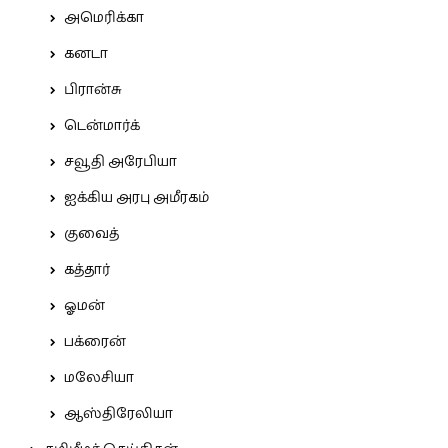
அமெரிக்கா
கனடா
பிரான்சு
டென்மார்க்
சவூதி அரேபியா
ஐக்கிய அரபு அமீரகம்
குவைத்
கத்தார்
ஓமன்
பக்ரைன்
மலேசியா
ஆஸ்திரேலியா