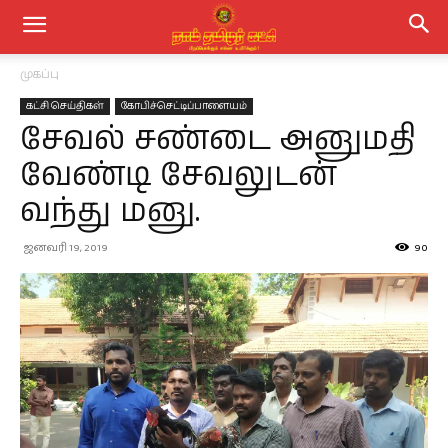
முகப்பு
கட்சி செய்திகள்
கோபிச்செட்டிப்பாளையம்
சேவல் சண்டை அனுமதி
வேண்டி சேவலுடன்
வந்து மனு.
ஜனவரி 19, 2019
90