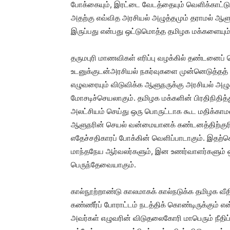
போக்கையும், இரட்டை வேடத்தையும் வெளிக்காட்டுக
அதற்கு எவ்வித அரசியல் அழுத்தமும் தராமல் ஆளு
இருப்பது என்பது ஒட்டுமொத்த தமிழக மக்களையும் 
தருமபுரி மாணவிகள் எரிப்பு வழக்கில் தண்டனைப்
உடனுக்குடன்அரசியல் நகர்வுகளை முன்னெடுத்தத் 
எழுவரையும் விடுவிக்க ஆளுநருக்கு அரசியல் அழ
மோசடிச்செயலாகும். தமிழக மக்களின் பிரதிநிதி
அலட்சியம் செய்து ஒரு பொருட்டாக கூட மதிக்காமல்
ஆளுநரின் செயல் வன்மையானக் கண்டனத்திற்குரி
எதேச்சதிகாரப் போக்கின் வெளிப்பாடாகும். இதற்கெ
மாந்தநேய ஆர்வலர்களும், இன உணர்வாளர்களும் ஒரு
பெருந்தேவையாகும்.
கால்நூற்றாண்டு காலமாகக் கால்நடுக்க தமிழக வ
கண்ணீர்ப் போராட்டம் நடத்திக் கொண்டிருக்கும் என
அவர்கள் எழுவரின் விடுதலைகோரி மாபெரும் நீதி