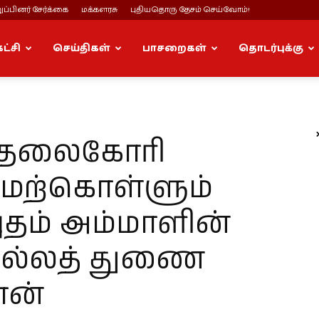
ப்பினர் சேர்க்கை
மக்களரசு
புதியதொரு தேசம் செய்வோம்!
கட்சி
செய்திகள்
பாசறைகள்
தொடர்புக்கு
டுதலைகோரி
மேற்கொள்ளும்
புதம் அம்மாளின்
ெல்லத் துணை
ான்