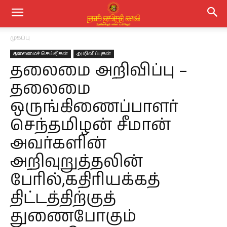
முகப்பு
தலைமைச் செய்திகள்
அறிவிப்புகள்
தலைமை அறிவிப்பு –
தலைமை
ஒருங்கிணைப்பாளர்
செந்தமிழன் சீமான்
அவர்களின்
அறிவுறுத்தலின்
பேரில்,கதிரியக்கத்
திட்டத்திற்குத்
துணைபோகும்