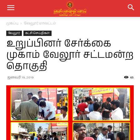
முகப்பு
வேலூர் மாவட்டம்
வேலூர்
கட்சி செய்திகள்
உறுப்பினர் சேர்க்கை
முகாம் வேலூர் சட்டமன்ற
தொகுதி
ஜனவரி 19, 2019
65