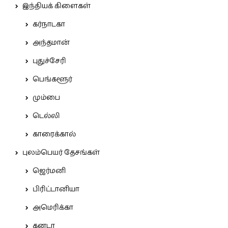
இந்தியக் கிளைகள்
கர்நாடகா
அந்தமான்
புதுச்சேரி
பெங்களூர்
மும்பை
டெல்லி
காரைக்கால்
புலம்பெயர் தேசங்கள்
ஜெர்மனி
பிரிட்டானியா
அமெரிக்கா
கனடா