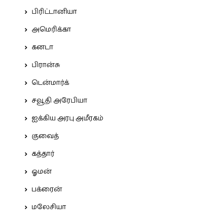
பிரிட்டானியா
அமெரிக்கா
கனடா
பிரான்சு
டென்மார்க்
சவூதி அரேபியா
ஐக்கிய அரபு அமீரகம்
குவைத்
கத்தார்
ஓமன்
பக்ரைன்
மலேசியா