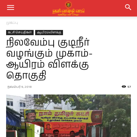
முகப்பு
கட்சி செய்திகள்
ஆயிரம்விளக்கு
நிலவேம்பு குடிநீர்
வழங்கும் முகாம்-
ஆயிரம் விளக்கு
தொகுதி
நவம்பர் 9, 2018
57