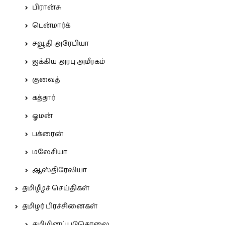
பிரான்சு
டென்மார்க்
சவூதி அரேபியா
ஐக்கிய அரபு அமீரகம்
குவைத்
கத்தார்
ஓமன்
பக்ரைன்
மலேசியா
ஆஸ்திரேலியா
தமிழீழச் செய்திகள்
தமிழர் பிரச்சினைகள்
தமிழினப் படுகொலை