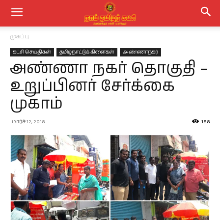
முகப்பு
கட்சி செய்திகள்
தமிழ்நாட்டுக் கிளைகள்
அண்ணாநகர்
அண்ணா நகர் தொகுதி –
உறுப்பினர் சேர்க்கை
முகாம்
மார்ச் 12, 2018
188