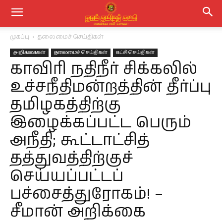
முகப்பு
தலைமைச் செய்திகள்
அறிக்கைகள்
தலைமைச் செய்திகள்
கட்சி செய்திகள்
காவிரி நதிநீர் சிக்கலில்
உச்சநீதிமன்றத்தின் தீர்ப்பு
தமிழகத்திற்கு
இழைக்கப்பட்ட பெரும்
அநீதி; கூட்டாட்சித்
தத்துவத்திற்குச்
செய்யப்பட்டப்
பச்சைத்துரோகம்! –
சீமான் அறிக்கை