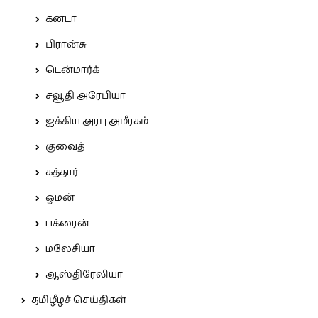
கனடா
பிரான்சு
டென்மார்க்
சவூதி அரேபியா
ஐக்கிய அரபு அமீரகம்
குவைத்
கத்தார்
ஓமன்
பக்ரைன்
மலேசியா
ஆஸ்திரேலியா
தமிழீழச் செய்திகள்