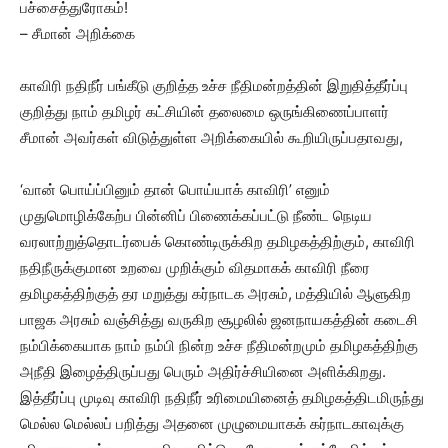
பச்சைத்துரோகம்!
– சீமான் அறிக்கை
காவிரி நதிநீர் பங்கீடு குறித்த உச்ச நீதிமன்றத்தின் இறுதித்தீர்ப்பு
குறித்து நாம் தமிழர் கட்சியின் தலைமை ஒருங்கிணைப்பாளர்
சீமான் அவர்கள் விடுத்துள்ள அறிக்கையில் கூறியிருப்பதாவது,
‘வான் பொய்ப்பினும் தான் பொய்யாக் காவிரி’ எனும்
முதுமொழிக்கேற்ப பின்னிப் பிணைக்கப்பட்டு நீண்ட நெடிய
வரலாற்றுத்தொடர்பைக் கொண்டிருக்கிற தமிழகத்திற்கும், காவிரி
நதிநீருக்குமான உறவை முறிக்கும் விதமாகக் காவிரி நீரை
தமிழகத்திற்குத் தர மறுத்து கர்நாடக அரசும், மத்தியில் ஆளுகிற
பாஜக அரசும் வஞ்சித்து வருகிற சூழலில் ஜனநாயகத்தின் கடைசி
நம்பிக்கையாக நாம் நம்பி நின்ற உச்ச நீதிமன்றமும் தமிழகத்திற்கு
அநீதி இழைத்திருப்பது பெரும் அதிர்ச்சியினை அளிக்கிறது.
இத்தீர்ப்பு முடிவு காவிரி நதிநீர் உரிமையினைத் தமிழகத்திடமிருந்து
மெல்ல மெல்லப் பறித்து அதனை முழுமையாகக் கர்நாடகாவுக்கு