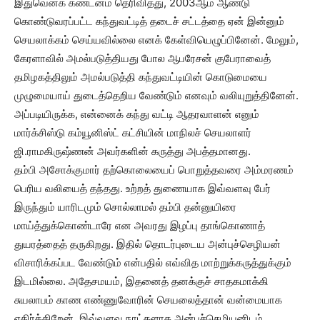
இதுவெனக் கண்டனம் தெரிவித்து, 2003ஆம் ஆண்டு
கொண்டுவரப்பட்ட கந்துவட்டித் தடைச் சட்டத்தை ஏன் இன்னும்
செயலாக்கம் செய்யவில்லை எனக் கேள்வியெழுப்பினேன். மேலும்,
கேரளாவில் அமல்படுத்தியது போல ஆபரேசன் குபேராவைத்
தமிழகத்திலும் அமல்படுத்தி கந்துவட்டியின் கொடுமையை
முழுமையாய் துடைத்தெறிய வேண்டும் எனவும் வலியுறுத்தினேன்.
அப்படியிருக்க, என்னைக் கந்து வட்டி ஆதரவாளன் எனும்
மார்க்சிஸ்டு கம்யூனிஸ்ட் கட்சியின் மாநிலச் செயலாளர்
ஜி.ராமகிருஷ்ணன் அவர்களின் கருத்து அபத்தமானது.
தம்பி அசோக்குமார் தற்கொலையைப் பொறுத்தவரை அம்மரணம்
பெரிய வலியைத் தந்தது. உற்றத் துணையாக இவ்வளவு பேர்
இருந்தும் யாரிடமும் சொல்லாமல் தம்பி தன்னுயிரை
மாய்த்துக்கொண்டாரே என அவரது இழப்பு தாங்கொணாத்
துயரத்தைத் தருகிறது. இதில் தொடர்புடைய அன்புச்செழியன்
விசாரிக்கப்பட வேண்டும் என்பதில் எவ்வித மாற்றுக்கருத்துக்கும்
இடமில்லை. அதேசமயம், இதனைத் தனக்குச் சாதகமாக்கி
சுயலாபம் காண எண்ணுவோரின் செயலைத்தான் வன்மையாக
எதிர்க்கிறேன். இவ்வளவு நாட்களாக அன்புச்செழியனிடம்