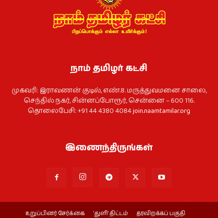
நாம் தமிழர் கட்சி
முகவரி: இராவணன் குடில், எண்.8. மருத்துவமனை சாலை,
செந்தில் நகர், சின்னப்போரூர், சென்னை – 600 116.
தொலைபேசி: +91 44 4380 4084
join.naamtamilar.org
இணைந்திருங்கள்
உறுப்பினர் சேர்க்கை
‘துளி’ திட்டம்
தரவிறக்கப் பகுதி