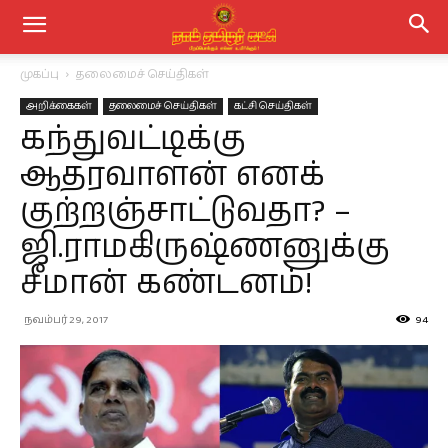
முகப்பு
தலைமைச் செய்திகள்
அறிக்கைகள்
தலைமைச் செய்திகள்
கட்சி செய்திகள்
கந்துவட்டிக்கு
ஆதரவாளன் எனக்
குற்றஞ்சாட்டுவதா? –
ஜி.ராமகிருஷ்ணனுக்கு
சீமான் கண்டனம்!
நவம்பர் 29, 2017
94