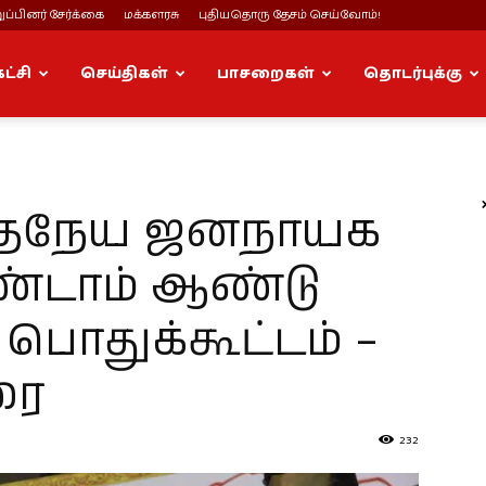
ப்பினர் சேர்க்கை
மக்களரசு
புதியதொரு தேசம் செய்வோம்!
கட்சி
செய்திகள்
பாசறைகள்
தொடர்புக்கு
மனிதநேய ஜனநாயக
ண்டாம் ஆண்டு
 பொதுக்கூட்டம் –
ரை
232