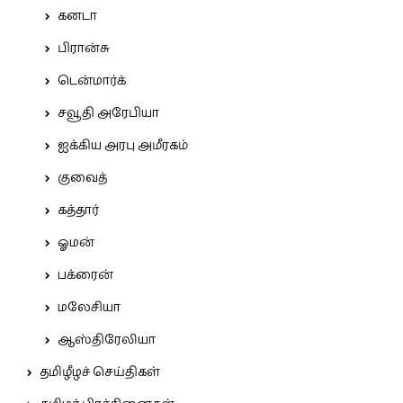
கனடா
பிரான்சு
டென்மார்க்
சவூதி அரேபியா
ஐக்கிய அரபு அமீரகம்
குவைத்
கத்தார்
ஓமன்
பக்ரைன்
மலேசியா
ஆஸ்திரேலியா
தமிழீழச் செய்திகள்