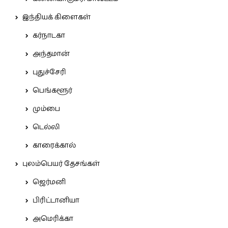
இந்தியக் கிளைகள்
கர்நாடகா
அந்தமான்
புதுச்சேரி
பெங்களூர்
மும்பை
டெல்லி
காரைக்கால்
புலம்பெயர் தேசங்கள்
ஜெர்மனி
பிரிட்டானியா
அமெரிக்கா