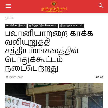
முகப்பு
கட்சி செய்திகள்
தமிழ்நாட்டுக் கிளைகள்
திருப்பூர் மாவட்டம்
பவானியாற்றை காக்க
வலியுறுத்தி
சத்தியமங்கலத்தில்
பொதுக்கூட்டம்
நடைபெற்றது
ஏப்ரல் 13, 2015
60