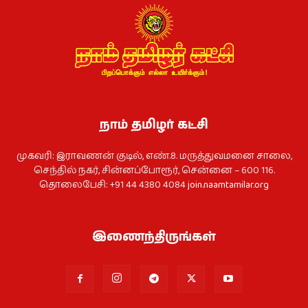
நாம் தமிழர் கட்சி
முகவரி: இராவணன் குடில், எண்.8. மருத்துவமனை சாலை,
செந்தில் நகர், சின்னப்போரூர், சென்னை – 600 116.
தொலைபேசி: +91 44 4380 4084
join.naamtamilar.org
இணைந்திருங்கள்