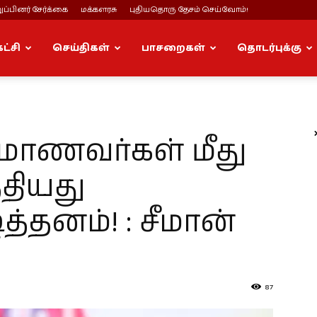
ப்பினர் சேர்க்கை
மக்களரசு
புதியதொரு தேசம் செய்வோம்!
கட்சி
செய்திகள்
பாசறைகள்
தொடர்புக்கு
 மாணவர்கள் மீது
்தியது
த்தனம்! : சீமான்
87