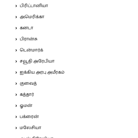
பிரிட்டானியா
அமெரிக்கா
கனடா
பிரான்சு
டென்மார்க்
சவூதி அரேபியா
ஐக்கிய அரபு அமீரகம்
குவைத்
கத்தார்
ஓமன்
பக்ரைன்
மலேசியா