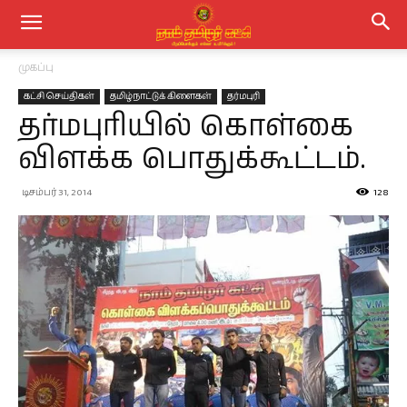
முகப்பு
கட்சி செய்திகள்
தமிழ்நாட்டுக் கிளைகள்
தர்மபுரி
தர்மபுரியில் கொள்கை
விளக்க பொதுக்கூட்டம்.
டிசம்பர் 31, 2014
128