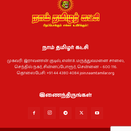
நாம் தமிழர் கட்சி
முகவரி: இராவணன் குடில், எண்.8. மருத்துவமனை சாலை,
செந்தில் நகர், சின்னப்போரூர், சென்னை – 600 116.
தொலைபேசி: +91 44 4380 4084
join.naamtamilar.org
இணைந்திருங்கள்