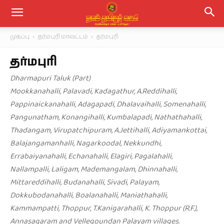
முகப்பு
தர்மபுரி மாவட்டம்
தர்மபுரி
தர்மபுரி
Dharmapuri Taluk (Part)
Mookkanahalli, Palavadi, Kadagathur, A.Reddihalli,
Pappinaickanahalli, Adagapadi, Dhalavaihalli, Somenahalli,
Pangunatham, Konangihalli, Kumbalapadi, Nathathahalli,
Thadangam, Virupatchipuram, A.Jettihalli, Adiyamankottai,
Balajangamanhalli, Nagarkoodal, Nekkundhi,
Errabaiyanahalli, Echanahalli, Elagiri, Pagalahalli,
Nallampalli, Laligam, Mademangalam, Dhinnahalli,
Mittareddihalli, Budanahalli, Sivadi, Palayam,
Dokkubodanahalli, Boalanahalli, Maniathahalli,
Kammampatti, Thoppur, T.Kanigarahalli, K. Thoppur (R.F.),
Annasagaram and Vellegoundan Palayam villages.