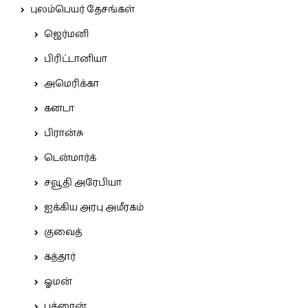
புலம்பெயர் தேசங்கள்
ஜெர்மனி
பிரிட்டானியா
அமெரிக்கா
கனடா
பிரான்சு
டென்மார்க்
சவூதி அரேபியா
ஐக்கிய அரபு அமீரகம்
குவைத்
கத்தார்
ஓமன்
பக்ரைன்