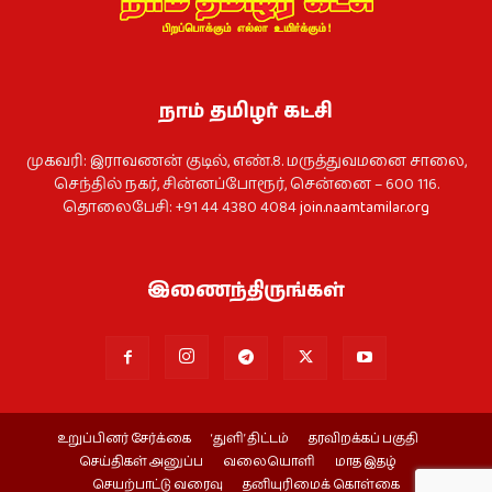
நாம் தமிழர் கட்சி
முகவரி: இராவணன் குடில், எண்.8. மருத்துவமனை சாலை,
செந்தில் நகர், சின்னப்போரூர், சென்னை – 600 116.
தொலைபேசி: +91 44 4380 4084
join.naamtamilar.org
இணைந்திருங்கள்
உறுப்பினர் சேர்க்கை
‘துளி’ திட்டம்
தரவிறக்கப் பகுதி
செய்திகள் அனுப்ப
வலையொளி
மாத இதழ்
செயற்பாட்டு வரைவு
தனியுரிமைக் கொள்கை