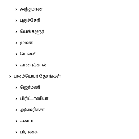
அந்தமான்
புதுச்சேரி
பெங்களூர்
மும்பை
டெல்லி
காரைக்கால்
புலம்பெயர் தேசங்கள்
ஜெர்மனி
பிரிட்டானியா
அமெரிக்கா
கனடா
பிரான்சு