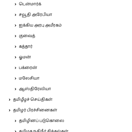
டென்மார்க்
சவூதி அரேபியா
ஐக்கிய அரபு அமீரகம்
குவைத்
கத்தார்
ஓமன்
பக்ரைன்
மலேசியா
ஆஸ்திரேலியா
தமிழீழச் செய்திகள்
தமிழர் பிரச்சினைகள்
தமிழினப் படுகொலை
தமிழக நதிநீர் சிக்கல்கள்