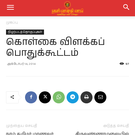
முகப்பு
நிழற்படத் தொகுப்புகள்
கொள்கை விளக்கப்
பொதுக்கூட்டம்
அக்டோபர் 14, 2014
97
முந்தைய செய்தி
அடுத்த செய்தி
நாம் தமிழர் மாணவர்
திருவண்ணாமலையில்