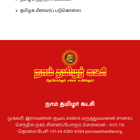
தமிழக மீனவர்ப் படுகொலை
நாம் தமிழர் கட்சி
முகவரி: இராவணன் குடில், எண்.8. மருத்துவமனை சாலை,
செந்தில் நகர், சின்னப்போரூர், சென்னை – 600 116.
தொலைபேசி: +91 44 4380 4084
join.naamtamilar.org