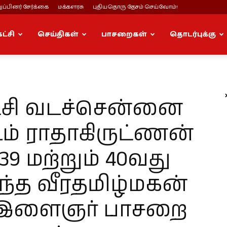
ப்பினர் சேர்க்கை
மக்களரசு
புதியதொரு தேசம் செய்வோம்!
கட்சி
செய்திகள்
பாசறைகள்
தொடர்புக்கு
கட்சி வடச்சென்னை
டம் ராதாகிருட்ணன்
39 மற்றும் 40வது
ந்த வீரதமிழ்மகன்
ர் இளைஞர் பாசறை