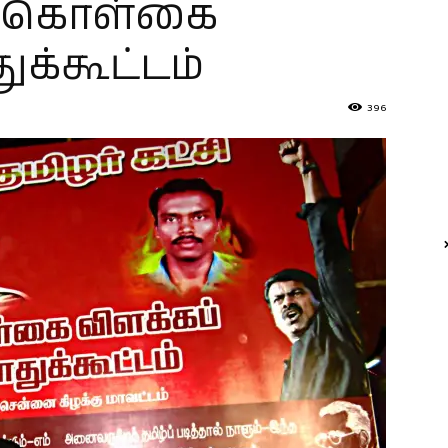
று கொள்கை
க்கூட்டம்
396