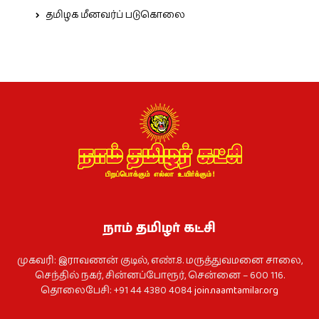
தமிழக மீனவர்ப் படுகொலை
நாம் தமிழர் கட்சி
முகவரி: இராவணன் குடில், எண்.8. மருத்துவமனை சாலை,
செந்தில் நகர், சின்னப்போரூர், சென்னை – 600 116.
தொலைபேசி: +91 44 4380 4084
join.naamtamilar.org