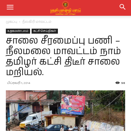
முகப்பு
நீலகிரி மாவட்டம்
உதகமண்டலம்
கட்சி செய்திகள்
சாலை சீரமைப்பு பணி –
நீலமலை மாவட்டம் நாம்
தமிழர் கட்சி திடீர் சாலை
மறியல்.
பிப்ரவரி 1, 2014
98