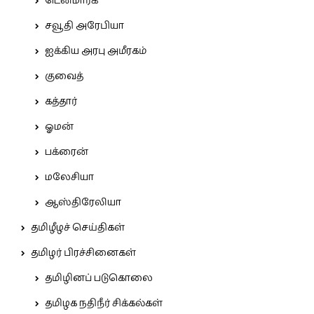
டென்மார்க்
சவூதி அரேபியா
ஐக்கிய அரபு அமீரகம்
குவைத்
கத்தார்
ஓமன்
பக்ரைன்
மலேசியா
ஆஸ்திரேலியா
தமிழீழச் செய்திகள்
தமிழர் பிரச்சினைகள்
தமிழினப் படுகொலை
தமிழக நதிநீர் சிக்கல்கள்