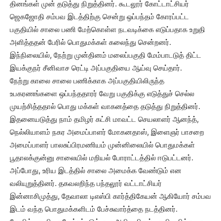
தினங்கள் முன் தடுத்து நிறுத்தினர். கூடலூர் கோட்டாட்சியர்
ஜெகஜோதி சம்பவ இடத்திற்கு சென்று ஒப்பந்தம் கோரப்பட்ட
பகுதியில் சாலை பணி மேற்கொள்ள நடவடிக்கை எடுப்பதாக உறுதி
அளித்ததன் பேரில் பொதுமக்கள் கலைந்து சென்றனர்.
இந்நிலையில், நேற்று முன்தினம் மலைப்பகுதி மேம்பாடடுத் திட்ட
இயக்குநர் சீனிவாச ரெட்டி அப்பகுதியை ஆய்வு செய்தார்.
நேற்று காலை சாலை பணிக்காக அப்பகுதியிலிருந்த
உபகரணங்களை ஒப்பந்ததாரர் வேறு பகுதிக்கு எடுத்துச் செல்ல
முயற்சித்ததால் பொது மக்கள் வாகனத்தை தடுத்து நிறுத்தினர்.
இதனையடுத்து நாம் தமிழர் கட்சி மாவட்ட செயலாளர் ஆனந்த்,
நெல்லியாளம் நகர அமைப்பாளர் மோகனதாஸ், இளைஞர் பாசறை
அமைப்பாளர் பாலசுப்பிரமணியம் முன்னிலையில் பொதுமக்கள்
பூதாலக்குன்னு சாலையில் மறியல் போராட்டத்தில் ஈடுபட்டனர்.
அப்போது, உரிய இடத்தில் சாலை அமைக்க வேண்டும் என
வலியுறுத்தினர். தகவலறிந்த பந்தலூர் வட்டாட்சியர்
இன்னாசிமுத்து, தேவாலா டிஎஸ்பி கார்த்திகேயன் ஆகியோர் சம்பவ
இடம் வந்த பொதுமக்களிடம் பேச்சுவார்த்தை நடத்தினர்.