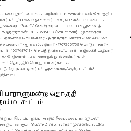
22
22110534 நாள்: 30.11.2022 அறிவிப்பு: உதகமண்டலம் தொகுதிப்
ளர்கள் நியமனம் தலைவர் - ம.சரவணன் - 12418713055
லைவர் - வே.விக்னேஷ்வரன் - 15192368321 துணைத்
க.இரகுராமன் - 18329535859 செயலாளர் - மு.சாந்தன் -
236 இணைச் செயலாளர் - இரா.நாராயணன் - 16819430652
ெயலாளர் - ஐ.செல்வகுமார் - 17073661736 பொருளாளர் -
ுமார் - 10070570154 செய்தித் தொடர்பாளர் - க.இலக்கியகுமார்
3982 மேற்காண் அனைவரும் நாம் தமிழர் கட்சி -
லம் தொகுதிப் பொறுப்பாளர்களாக
்படுகிறார்கள். இவர்கள் அனைவருக்கும், கட்சியின்
ிலைப்...
ரி பாராளுமன்ற தொகுதி
தாய்வு கூட்டம்
2
அன்று மாநில பொறுப்பாளரும் நீலமலை பாராளுமன்ற
ாளருமான ஐயா பென்சமின் அவர்கள் முன்னிலையில்
தலைவர் ஜெயக்குமார் தலைமையில் நடைபெற்ற