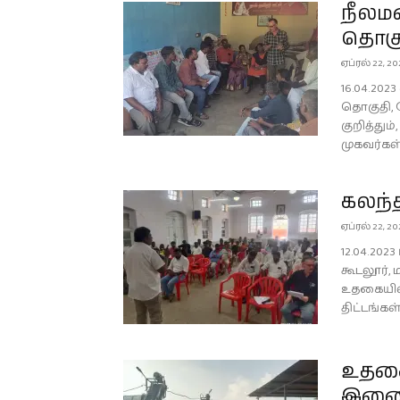
நீலமல
தொகுத
ஏப்ரல் 22, 20
16.04.20
தொகுதி, ம
குறித்தும
முகவர்கள்
கலந்த
ஏப்ரல் 22, 20
12.04.202
கூடலூர்,
உதகையில்
திட்டங்கள
உதகை 
இணைய