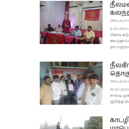
நீலமல
கலந்த
செப்டம்பர் 1
6-07-202
கொடி ஏற்
கலந்தாய்வ
நாடாளுமன
நீலகி
தொகுத
செப்டம்பர் 1
16-07-202
சாவடி மு
குறித்த 
காடழி
மாபெர