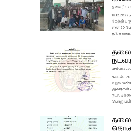
ஜனவரி 5, 2
18.12.20
கேத்தி பக
என 20 ப
தங்களை..
தலைம
நடவட
டிசம்பர் 21, 2
க.எண்: 202
உதகமண்டல
அவர்கள் க
நடவடிக்கை
பொறுப்பில
தலைம
தொகு