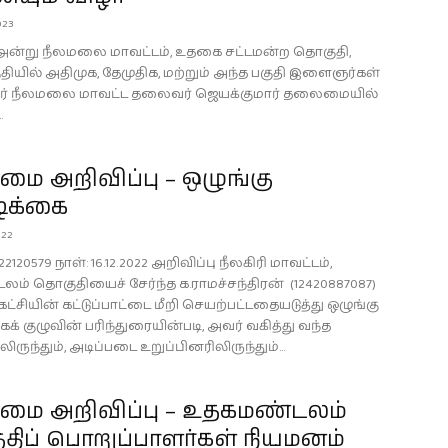
023
22 அன்று நீலமலை மாவட்டம், உதகை சட்டமன்ற தொகுதி,
ுதியில் அதிமுக, தேமுதிக, மற்றும் அந்த பகுதி இளைஞர்கள்
ேர் நீலமலை மாவட்ட தலைவர் ஜெயக்குமார் தலைமையில்
.
ை அறிவிப்பு – ஒழுங்கு
ிக்கை
022
2120579 நாள்: 16.12.2022 அறிவிப்பு நீலகிரி மாவட்டம்,
ம் தொகுதியைச் சேர்ந்த க.ராமச்சந்திரன் (12420887087)
ட்சியின் கட்டுப்பாட்டை மீறி செயற்பட்டதையடுத்து ஒழுங்கு
க் குழுவின் பரிந்துரையின்படி, அவர் வகித்து வந்த
ிருந்தும், அடிப்படை உறுப்பினரிலிருந்தும்...
ை அறிவிப்பு – உதகமண்டலம்
திப் பொறுப்பாளர்கள் நியமனம்