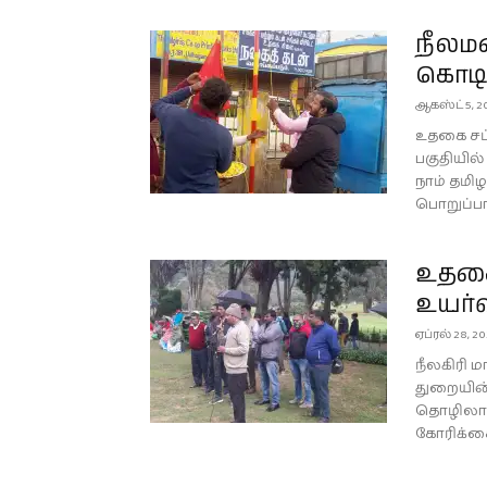
நீலம
கொடி 
ஆகஸ்ட் 5, 2
உதகை சட்
பகுதியில்
நாம் தமி
பொறுப்பா
உதகை
உயர்வ
ஏப்ரல் 28, 2
நீலகிரி 
துறையின்
தொழிலாளர
கோரிக்கை