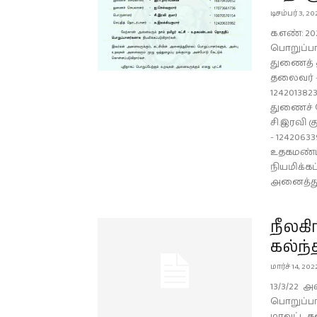
டிசம்பர் 3, 20
க.எண்: 20
பொறுப்பா
துணைத் த
தலைவர் - 
12420138
துணைச் ச
சி.இரவி க
- 1242063
உதகமண்ட
நியமிக்கப
அனைத்துந
நீலகி
கல்ந்
மார்ச் 14, 202
13/3/22 
பொறுப்ப
மாவட்ட 