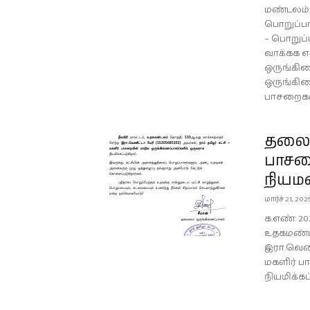
மண்டலம் 
பொறுப்பா
– பொறுப்
வாக்கக எ
ஒருங்கிண
ஒருங்கிண
பாசறைகளு
தலைம
பாசற
நியம
மார்ச் 21, 202
க.எண்: 20
உதகமண்டல
இரா.வெணிட
மகளிர் 
நியமிக்கப்