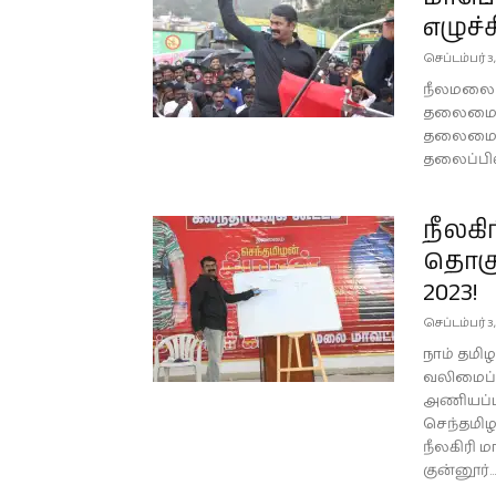
எழுச்
செப்டம்பர் 3
நீலமலை மா
தலைமை ஒ
தலைமையில்
தலைப்பில்
நீலகி
தொகுத
2023!
செப்டம்பர் 3
நாம் தமிழ
வலிமைப்பட
அணியப்ப
செந்தமிழ
நீலகிரி ம
குன்னூர்...