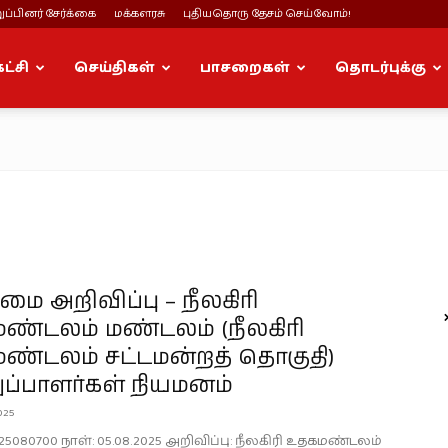
ப்பினர் சேர்க்கை
மக்களரசு
புதியதொரு தேசம் செய்வோம்!
கட்சி
செய்திகள்
பாசறைகள்
தொடர்புக்கு
 அறிவிப்பு – நீலகிரி
ண்டலம் மண்டலம் (நீலகிரி
ண்டலம் சட்டமன்றத் தொகுதி)
ப்பாளர்கள் நியமனம்
025
25080700 நாள்: 05.08.2025 அறிவிப்பு: நீலகிரி உதகமண்டலம்