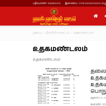
பதிவு எண் : 56/48/2013
இணைய : (+91) 9092529250 | உறு
நாம்
முகப்பு
நீலகிரி மாவட்டம்
உதகமண்டலம்
தமிழர்
உதகமண்டலம்
கட்சி
உதகமண்டலம்
தலைமை
உதகம
உதகம
பொறு
ஆகஸ்ட் 5, 2
க.எண்: 20