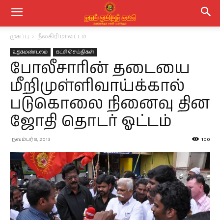
முகப்பு
நீலகிரி மாவட்டம்
உதகமண்டலம்
கட்சி செய்திகள்
போலீசாரின் தடையை
மீறிமுள்ளிவாய்க்கால்
படுகொலை நினைவு தின
ஜோதி தொடர் ஓட்டம்
நவம்பர் 8, 2013
100