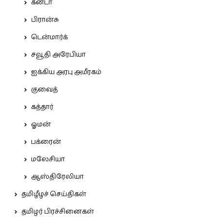
கனடா
பிரான்சு
டென்மார்க்
சவூதி அரேபியா
ஐக்கிய அரபு அமீரகம்
குவைத்
கத்தார்
ஓமன்
பக்ரைன்
மலேசியா
ஆஸ்திரேலியா
தமிழீழச் செய்திகள்
தமிழர் பிரச்சினைகள்