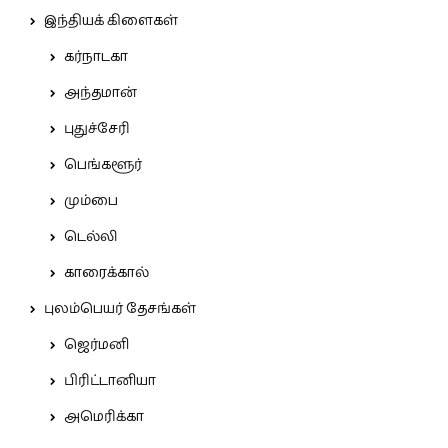
இந்தியக் கிளைகள்
கர்நாடகா
அந்தமான்
புதுச்சேரி
பெங்களூர்
மும்பை
டெல்லி
காரைக்கால்
புலம்பெயர் தேசங்கள்
ஜெர்மனி
பிரிட்டானியா
அமெரிக்கா