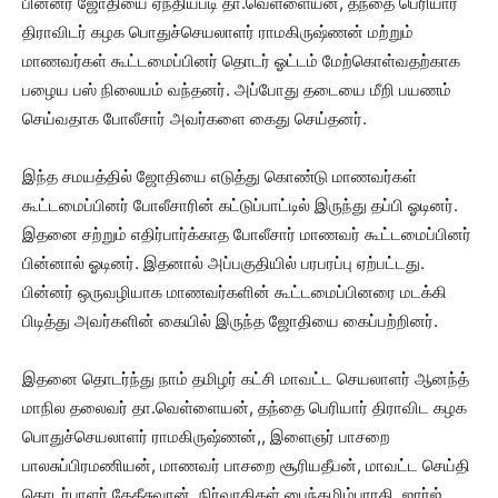
பின்னர் ஜோதியை ஏந்தியபடி தா.வெள்ளையன், தந்தை பெரியார்
திராவிடர் கழக பொதுச்செயலாளர் ராமகிருஷ்ணன் மற்றும்
மாணவர்கள் கூட்டமைப்பினர் தொடர் ஓட்டம் மேற்கொள்வதற்காக
பழைய பஸ் நிலையம் வந்தனர். அப்போது தடையை மீறி பயணம்
செய்வதாக போலீசார் அவர்களை கைது செய்தனர்.
இந்த சமயத்தில் ஜோதியை எடுத்து கொண்டு மாணவர்கள்
கூட்டமைப்பினர் போலீசாரின் கட்டுப்பாட்டில் இருந்து தப்பி ஓடினர்.
இதனை சற்றும் எதிர்பார்க்காத போலீசார் மாணவர் கூட்டமைப்பினர்
பின்னால் ஓடினர். இதனால் அப்பகுதியில் பரபரப்பு ஏற்பட்டது.
பின்னர் ஒருவழியாக மாணவர்களின் கூட்டமைப்பினரை மடக்கி
பிடித்து அவர்களின் கையில் இருந்த ஜோதியை கைப்பற்றினர்.
இதனை தொடர்ந்து நாம் தமிழர் கட்சி மாவட்ட செயலாளர் ஆனந்த்
மாநில தலைவர் தா.வெள்ளையன், தந்தை பெரியார் திராவிட கழக
பொதுச்செயலாளர் ராமகிருஷ்ணன்,, இளைஞர் பாசறை
பாலசுப்பிரமணியன், மாணவர் பாசறை சூரியதீபன், மாவட்ட செய்தி
தொடர்பாளர் கேதீசுவரன், நிர்வாகிகள் பைந்தமிழ்பாரதி, ஜார்ஜ்,