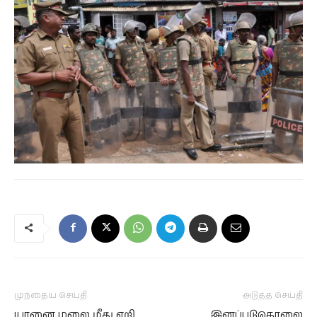
முந்தைய செய்தி
அடுத்த செய்தி
யானை மலை மீது ஏறி
இனப்படுகொலை