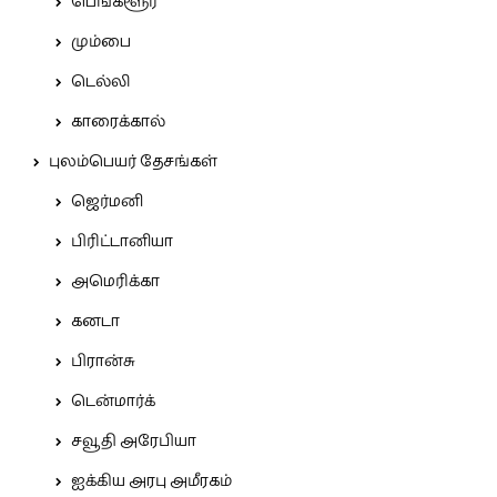
பெங்களூர்
மும்பை
டெல்லி
காரைக்கால்
புலம்பெயர் தேசங்கள்
ஜெர்மனி
பிரிட்டானியா
அமெரிக்கா
கனடா
பிரான்சு
டென்மார்க்
சவூதி அரேபியா
ஐக்கிய அரபு அமீரகம்