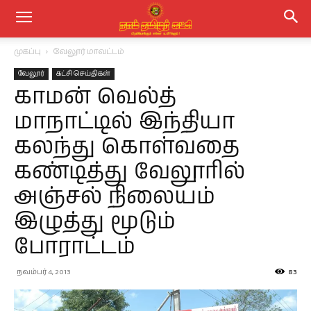
முகப்பு
வேலூர் மாவட்டம்
வேலூர்
கட்சி செய்திகள்
காமன் வெல்த்
மாநாட்டில் இந்தியா
கலந்து கொள்வதை
கண்டித்து வேலூரில்
அஞ்சல் நிலையம்
இழுத்து மூடும்
போராட்டம்
நவம்பர் 4, 2013
83