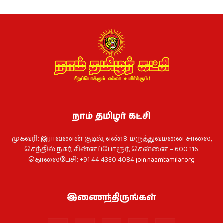
நாம் தமிழர் கட்சி
முகவரி: இராவணன் குடில், எண்.8. மருத்துவமனை சாலை,
செந்தில் நகர், சின்னப்போரூர், சென்னை – 600 116.
தொலைபேசி: +91 44 4380 4084
join.naamtamilar.org
இணைந்திருங்கள்