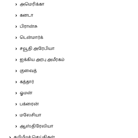
அமெரிக்கா
கனடா
பிரான்சு
டென்மார்க்
சவூதி அரேபியா
ஐக்கிய அரபு அமீரகம்
குவைத்
கத்தார்
ஓமன்
பக்ரைன்
மலேசியா
ஆஸ்திரேலியா
தமிழீழச் செய்திகள்