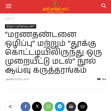
முகப்பு
நிழற்படத் தொகுப்புகள்
“மரணதண்டனை
ஒழிப்பு” மற்றும் “தூக்கு
கொட்டடியிலிருந்து ஒரு
முறையீட்டு மடல்” நூல்
ஆய்வு கருத்தரங்கம்
அக்டோபர் 15, 2013
159