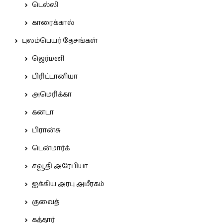
டெல்லி
காரைக்கால்
புலம்பெயர் தேசங்கள்
ஜெர்மனி
பிரிட்டானியா
அமெரிக்கா
கனடா
பிரான்சு
டென்மார்க்
சவூதி அரேபியா
ஐக்கிய அரபு அமீரகம்
குவைத்
கத்தார்