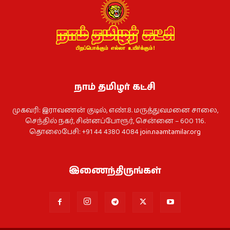
நாம் தமிழர் கட்சி
முகவரி: இராவணன் குடில், எண்.8. மருத்துவமனை சாலை,
செந்தில் நகர், சின்னப்போரூர், சென்னை – 600 116.
தொலைபேசி: +91 44 4380 4084
join.naamtamilar.org
இணைந்திருங்கள்