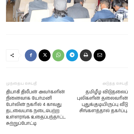
முந்தைய செய்தி
அடுத்த செய்தி
தியாகி திலீபன் அவர்களின்
தமிழீழ விடுதலைப்
நினைவாக யேர்மனி
புலிகளின் தலைவரின்
பேர்லின் நகரில் 4 காவது
புதுக்குடியிருப்பு வீடு
தடவையாக நடைபெற்ற
சிங்களத்தால் தகர்ப்பு.
உள்ளரங்க உதைப்பந்தாட்ட
சுற்றுப்போட்டி