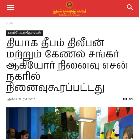
முகப்பு
புலம்பெயர் தேசங்கள்
தியாக தீபம் திலீபன்
மற்றும் கேணல் சங்கர்
ஆகியோர் நினைவு எசன்
நகரில்
நினைவுகூரப்பட்டது
அக்டோபர் 4, 2013
83